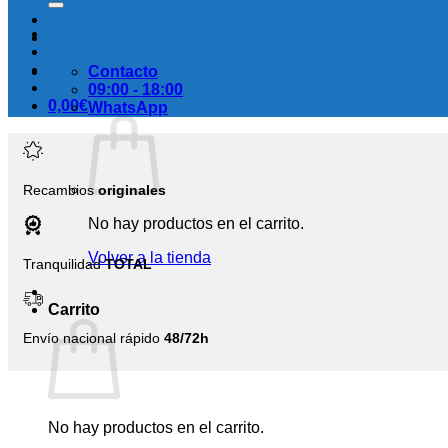
Contacto
09:00 - 18:00
0,00
€
WhatsApp
Recambios
originales
No hay productos en el carrito.
Volver a la tienda
Tranquilidad
TOTAL
Carrito
Envío nacional rápido
48/72h
No hay productos en el carrito.