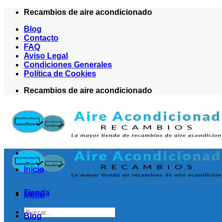
Saltar
Recambios de aire acondicionado
al
Blog
contenido
Contacto
FAQ
Aviso Legal
Condiciones Generales
Política de Cookies
Recambios de aire acondicionado
Inicio
Tienda
Menú
Buscar
Blog
por: