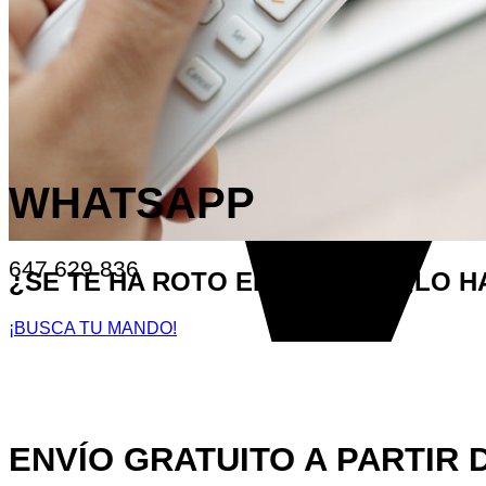
WHATSAPP
647 629 836
¿SE TE HA ROTO EL MANDO? ¿LO H
¡BUSCA TU MANDO!
ENVÍO GRATUITO A PARTIR D