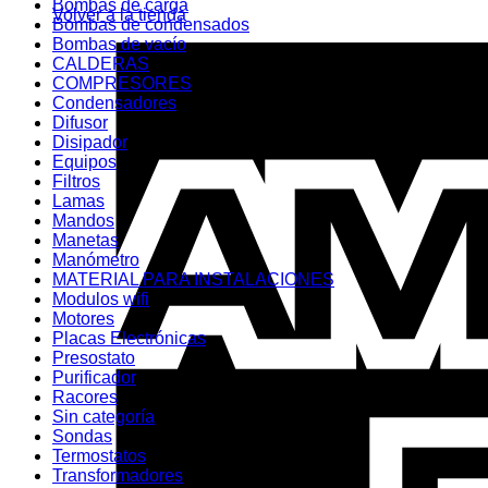
Bombas de carga
Volver a la tienda
Bombas de condensados
Bombas de vacío
CALDERAS
COMPRESORES
Condensadores
Difusor
Disipador
Equipos
Filtros
Lamas
Mandos
Manetas
Manómetro
MATERIAL PARA INSTALACIONES
Modulos wifi
Motores
Placas Electrónicas
Presostato
Purificador
Racores
Sin categoría
Sondas
Termostatos
Transformadores