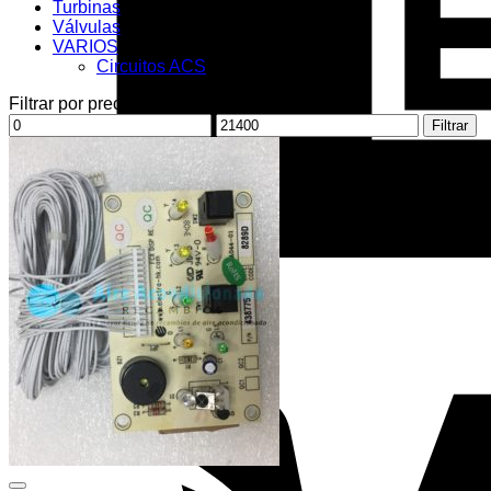
Turbinas
Válvulas
VARIOS
Circuitos ACS
Filtrar por precio
Precio
Precio
Filtrar
mínimo
máximo