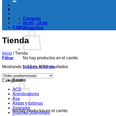
Contacto
09:00 - 18:00
0,00
€
WhatsApp
Tienda
Inicio
/
Tienda
Filtrar
No hay productos en el carrito.
Mostrando 1–12 de 4043 resultados
Volver a la tienda
Carrito
Categorías
ACS
Antivibradores
Asa
Aspas y turbinas
Aspirador
No hay productos en el carrito.
Bobinas-Solenoides