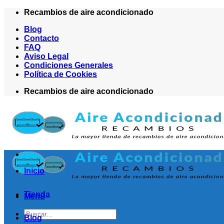
Saltar
Recambios de aire acondicionado
al
Blog
contenido
Contacto
FAQ
Aviso Legal
Condiciones Generales
Política de Cookies
Recambios de aire acondicionado
Inicio
Tienda
Menú
Buscar
Blog
por: