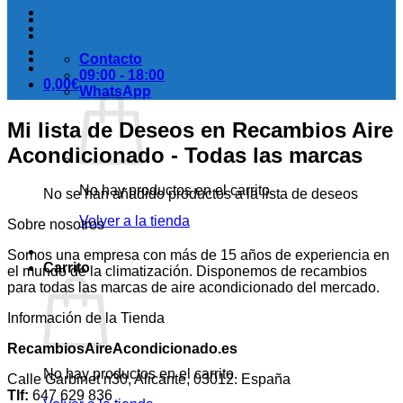
Contacto
09:00 - 18:00
0,00
€
WhatsApp
Mi lista de Deseos en Recambios Aire
Acondicionado - Todas las marcas
No hay productos en el carrito.
No se han añadido productos a la lista de deseos
Volver a la tienda
Sobre nosotros
Somos una empresa con más de 15 años de experiencia en
Carrito
el mundo de la climatización. Disponemos de recambios
para todas las marcas de aire acondicionado del mercado.
Información de la Tienda
RecambiosAireAcondicionado.es
No hay productos en el carrito.
Calle Garbinet n30, Alicante, 03012. España
Tlf:
647 629 836