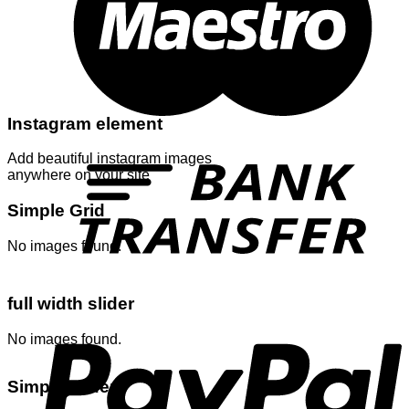
Instagram element
T
Add beautiful instagram images
anywhere on your site
Simple Grid
No images found.
full width slider
P
No images found.
Simple slider