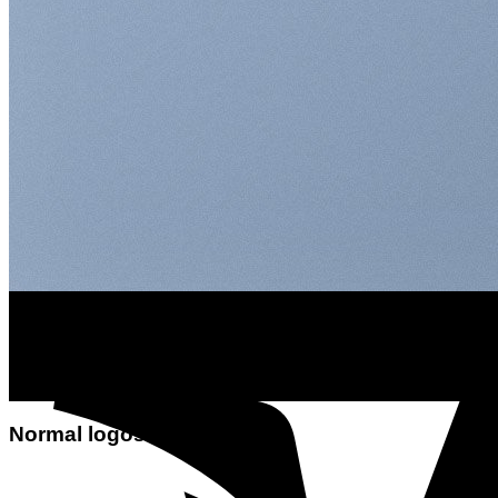
LOGO ELEMENT
Lorem ipsum dolor sit amet, consectetuer adipiscing elit, s
tincidunt ut laoreet dolore magna aliquam erat volutpat.
Normal logos