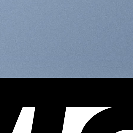
ed diam nonummy nibh euismod