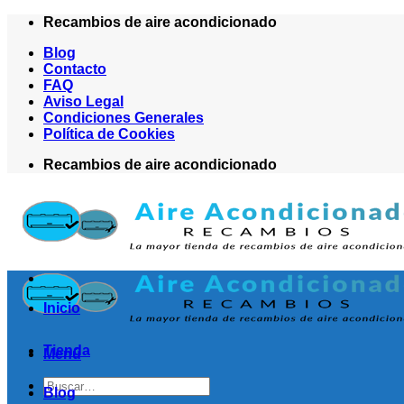
Saltar
Recambios de aire acondicionado
al
Blog
contenido
Contacto
FAQ
Aviso Legal
Condiciones Generales
Política de Cookies
Recambios de aire acondicionado
Inicio
Tienda
Menú
Buscar
Blog
por: