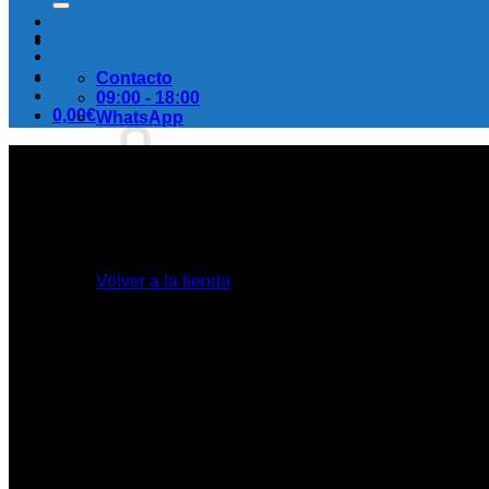
Contacto
09:00 - 18:00
0,00
€
WhatsApp
No hay productos en el carrito.
Volver a la tienda
Carrito
No hay productos en el carrito.