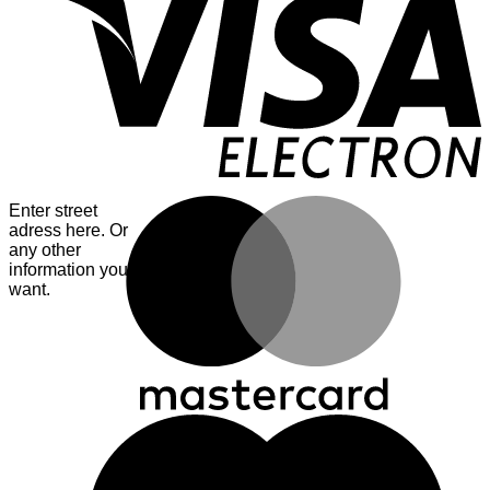
E
M
Enter street
adress here. Or
any other
information you
want.
M