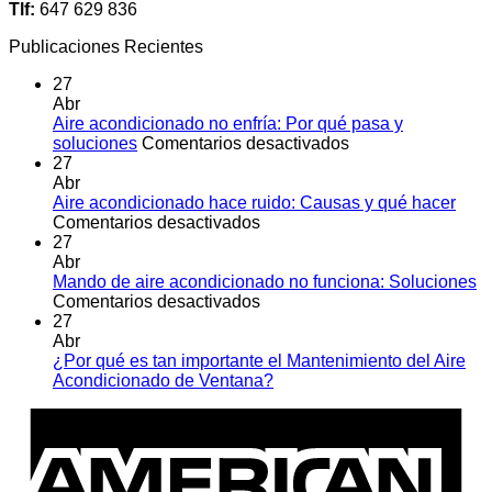
Tlf:
647 629 836
Publicaciones Recientes
27
Abr
Aire acondicionado no enfría: Por qué pasa y
en
soluciones
Comentarios desactivados
Aire
27
acondicionado
Abr
no
Aire acondicionado hace ruido: Causas y qué hacer
en
enfría:
Comentarios desactivados
Aire
Por
27
acondicionado
qué
Abr
hace
pasa
Mando de aire acondicionado no funciona: Soluciones
ruido:
en
y
Comentarios desactivados
Causas
Mando
soluciones
27
y
de
Abr
qué
aire
¿Por qué es tan importante el Mantenimiento del Aire
hacer
acondicionado
No
Acondicionado de Ventana?
no
hay
A
funciona:
comentarios
E
en
Soluciones
¿Por
qué