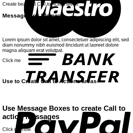
Create beautiful Call to Action areas.
Message Box Element
Lorem ipsum dolor sit amet, consectetuer adipiscing elit, sed
diam nonummy nibh euismod tincidunt ut laoreet dolore
T
magna aliquam erat volutpat.
Click me
Use to Create Call to Actions areas
P
Use Message Boxes to create Call to
action messages
Click me now