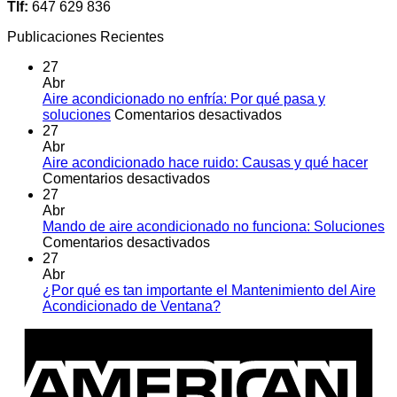
Tlf:
647 629 836
Publicaciones Recientes
27
Abr
Aire acondicionado no enfría: Por qué pasa y
en
soluciones
Comentarios desactivados
Aire
27
acondicionado
Abr
no
Aire acondicionado hace ruido: Causas y qué hacer
en
enfría:
Comentarios desactivados
Aire
Por
27
acondicionado
qué
Abr
hace
pasa
Mando de aire acondicionado no funciona: Soluciones
ruido:
en
y
Comentarios desactivados
Causas
Mando
soluciones
27
y
de
Abr
qué
aire
¿Por qué es tan importante el Mantenimiento del Aire
hacer
acondicionado
No
Acondicionado de Ventana?
no
hay
A
funciona:
comentarios
E
en
Soluciones
¿Por
qué