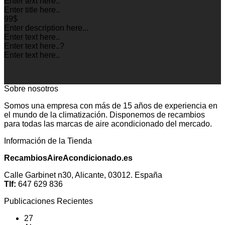
Enter text here..
Enter title here..
99$
Enter description here...
Enter text here..
Enter text here..
?
Enter text here..
Sobre nosotros
Somos una empresa con más de 15 años de experiencia en
el mundo de la climatización. Disponemos de recambios
para todas las marcas de aire acondicionado del mercado.
Información de la Tienda
RecambiosAireAcondicionado.es
Calle Garbinet n30, Alicante, 03012. España
Tlf:
647 629 836
Publicaciones Recientes
27