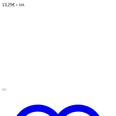
13,25
€
+ IVA