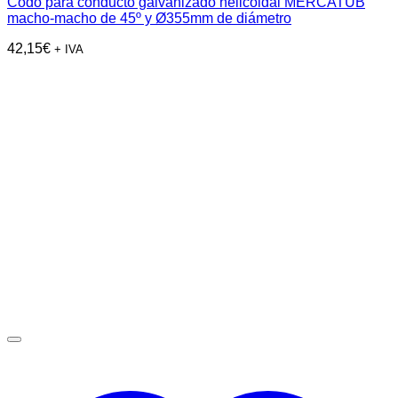
Codo para conducto galvanizado helicoidal MERCATUB
macho-macho de 45º y Ø355mm de diámetro
42,15
€
+ IVA