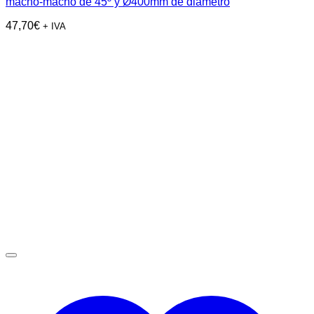
macho-macho de 45º y Ø400mm de diámetro
47,70
€
+ IVA