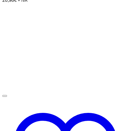
20,98
€
+ IVA