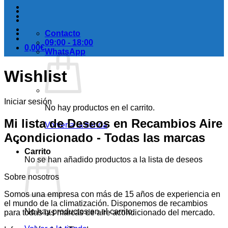
Contacto
09:00 - 18:00
0,00
€
WhatsApp
Wishlist
Iniciar sesión
No hay productos en el carrito.
Mi lista de Deseos en Recambios Aire
Volver a la tienda
Acondicionado - Todas las marcas
Carrito
No se han añadido productos a la lista de deseos
Sobre nosotros
Somos una empresa con más de 15 años de experiencia en
el mundo de la climatización. Disponemos de recambios
No hay productos en el carrito.
para todas las marcas de aire acondicionado del mercado.