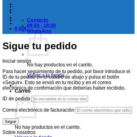
Contacto
09:00 - 18:00
0,00
€
WhatsApp
Sigue tu pedido
Iniciar sesión
No hay productos en el carrito.
Para hacer seguimiento de tu pedido, por favor introduce el
Volver a la tienda
ID de tu pedido en el cuadro de abajo y pulsa el botón
«Seguir». Esto se envió en tu recibo y en el correo
electrónico de confirmación que deberías haber recibido.
Carrito
ID de pedido
Correo electrónico de facturación
Seguir
No hay productos en el carrito.
Sobre nosotros