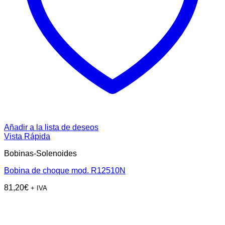
Añadir a la lista de deseos
Vista Rápida
Bobinas-Solenoides
Bobina de choque mod. R12510N
81,20
€
+ IVA