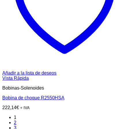
Añadir a la lista de deseos
Vista Rápida
Bobinas-Solenoides
Bobina de choque R2550HSA
222,14
€
+ IVA
1
2
3