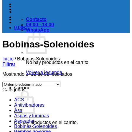
Contacto
09:00 - 18:00
0,00
€
WhatsApp
Bobinas-Solenoides
Inicio
/
Bobinas-Solenoides
No hay productos en el carrito.
Filtrar
Volver a la tienda
Mostrando 1–12 de 92 resultados
Carrito
Categorías
ACS
Antivibradores
Asa
Aspas y turbinas
Aspirador
No hay productos en el carrito.
Bobinas-Solenoides
Bombas de carga