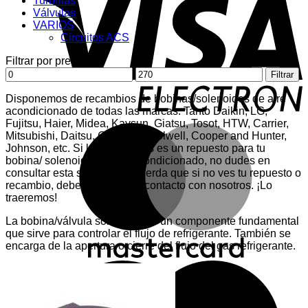
Turbinas
E
Válvulas
VARIOS
Circuitos ACS
Filtrar por precio
Precio
Precio
Filtrar
mínimo
máximo
Disponemos de recambios de bobinas/solenoides de aire
acondicionado de todas las marcas. Tanto Daikin, LG,
Fujitsu, Haier, Midea, Kaysun, Giatsu, Tosot, HTW, Carrier,
M
Mitsubishi, Daitsu, General, Coolwell, Cooper and Hunter,
Johnson, etc. Si lo que buscas es un repuesto para tu
bobina/ solenoide de aire acondicionado, no dudes en
consultar esta sección. Recuerda que si no ves tu repuesto o
recambio, debes ponerte en contacto con nosotros. ¡Lo
traeremos!
La bobina/válvula solenoide es un componente fundamental
que sirve para controlar el flujo de refrigerante. También se
encarga de la apertura o cierre del flujo del gas refrigerante.
M