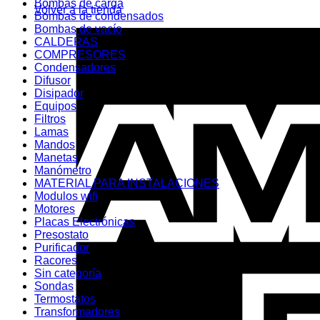
Bombas de carga
Volver a la tienda
Bombas de condensados
Bombas de vacío
CALDERAS
COMPRESORES
Condensadores
Difusor
Disipador
Equipos
Filtros
Lamas
Mandos
Manetas
Manómetro
MATERIAL PARA INSTALACIONES
Modulos wifi
Motores
Placas Electrónicas
Presostato
Purificador
Racores
Sin categoría
Sondas
Termostatos
Transformadores