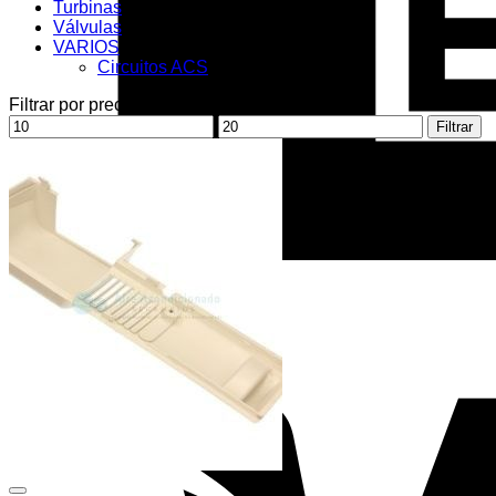
Turbinas
Válvulas
VARIOS
Circuitos ACS
Filtrar por precio
Precio
Precio
Filtrar
mínimo
máximo