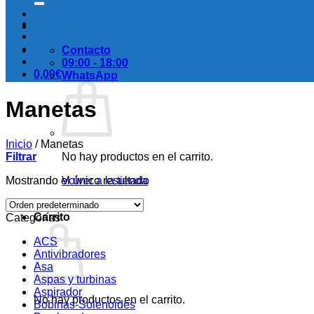
Contacto
09:00 - 18:00
0,00
€
WhatsApp
Manetas
Inicio
/
Manetas
Filtrar
No hay productos en el carrito.
Mostrando el único resultado
Volver a la tienda
Carrito
Categorías
ACS
Antivibradores
Asa
Aspas y turbinas
Aspirador
No hay productos en el carrito.
Bobinas-Solenoides