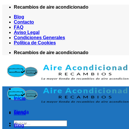
Saltar
Recambios de aire acondicionado
al
Blog
contenido
Contacto
FAQ
Aviso Legal
Condiciones Generales
Política de Cookies
Recambios de aire acondicionado
Inicio
Tienda
Menú
Buscar
Blog
por: