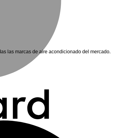
as las marcas de aire acondicionado del mercado.
M