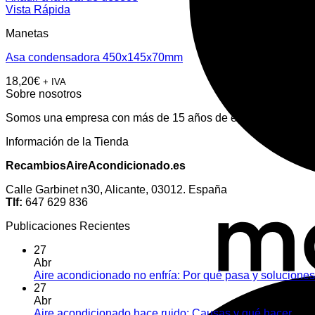
Vista Rápida
Manetas
Asa condensadora 450x145x70mm
18,20
€
+ IVA
Sobre nosotros
Somos una empresa con más de 15 años de experiencia en el 
Información de la Tienda
RecambiosAireAcondicionado.es
Calle Garbinet n30, Alicante, 03012. España
Tlf:
647 629 836
Publicaciones Recientes
27
Abr
Aire acondicionado no enfría: Por qué pasa y soluciones
27
Abr
Aire acondicionado hace ruido: Causas y qué hacer
Com