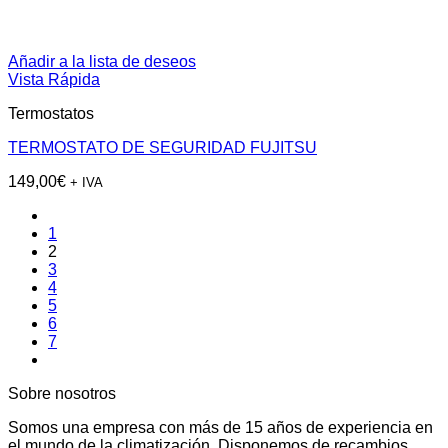
Añadir a la lista de deseos
Vista Rápida
Termostatos
TERMOSTATO DE SEGURIDAD FUJITSU
149,00
€
+ IVA
1
2
3
4
5
6
7
Sobre nosotros
Somos una empresa con más de 15 años de experiencia en
el mundo de la climatización. Disponemos de recambios