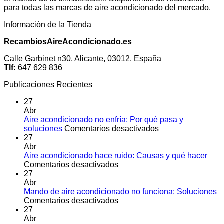
para todas las marcas de aire acondicionado del mercado.
Información de la Tienda
RecambiosAireAcondicionado.es
Calle Garbinet n30, Alicante, 03012. España
Tlf:
647 629 836
Publicaciones Recientes
27
Abr
Aire acondicionado no enfría: Por qué pasa y
en
soluciones
Comentarios desactivados
Aire
27
acondicionado
Abr
no
Aire acondicionado hace ruido: Causas y qué hacer
en
enfría:
Comentarios desactivados
Aire
Por
27
acondicionado
qué
Abr
hace
pasa
Mando de aire acondicionado no funciona: Soluciones
ruido:
en
y
Comentarios desactivados
Causas
Mando
soluciones
27
y
de
Abr