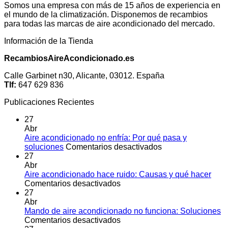
Somos una empresa con más de 15 años de experiencia en
el mundo de la climatización. Disponemos de recambios
para todas las marcas de aire acondicionado del mercado.
Información de la Tienda
RecambiosAireAcondicionado.es
Calle Garbinet n30, Alicante, 03012. España
Tlf:
647 629 836
Publicaciones Recientes
27
Abr
Aire acondicionado no enfría: Por qué pasa y
en
soluciones
Comentarios desactivados
Aire
27
acondicionado
Abr
no
Aire acondicionado hace ruido: Causas y qué hacer
en
enfría:
Comentarios desactivados
Aire
Por
27
acondicionado
qué
Abr
hace
pasa
Mando de aire acondicionado no funciona: Soluciones
ruido:
en
y
Comentarios desactivados