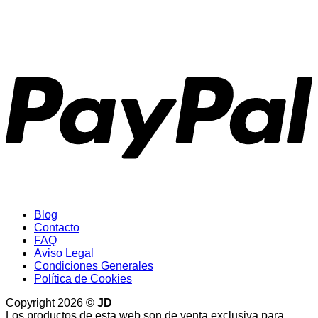
P
Blog
Contacto
FAQ
Aviso Legal
Condiciones Generales
Política de Cookies
Copyright 2026 ©
JD
Los productos de esta web son de venta exclusiva para