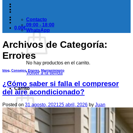
Contacto
09:00 - 18:00
0,00
€
WhatsApp
Archivos de Categoría:
Errores
No hay productos en el carrito.
blog
,
Consejos
,
Errores
,
Mantenimiento
Volver a la tienda
¿Cómo saber si falla el compresor
Carrito
del aire acondicionado?
Posted on
31 agosto, 2021
25 abril, 2026
by
Juan
No hay productos en el carrito.