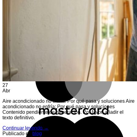
E
M
27
Abr
Aire acondicionado no enfría: Por qué pasa y soluciones Aire
acondicionado no enfría: Por qué pasa y soluciones
Contenido pendiente de generación. Por favor, añadir el
texto definitivo.
M
Continuar leyendo
→
Publicado en
blog