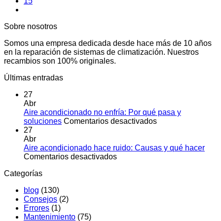
15
Sobre nosotros
Somos una empresa dedicada desde hace más de 10 años
en la reparación de sistemas de climatización. Nuestros
recambios son 100% originales.
Últimas entradas
27
Abr
Aire acondicionado no enfría: Por qué pasa y
en
soluciones
Comentarios desactivados
Aire
27
acondicionado
Abr
no
Aire acondicionado hace ruido: Causas y qué hacer
en
enfría:
Comentarios desactivados
Aire
Por
Categorías
acondicionado
qué
hace
pasa
blog
(130)
ruido:
y
Consejos
(2)
Causas
soluciones
Errores
(1)
y
Mantenimiento
(75)
qué