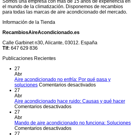
Somos una empresa con más de 15 años de experiencia en
el mundo de la climatización. Disponemos de recambios
para todas las marcas de aire acondicionado del mercado.
Información de la Tienda
RecambiosAireAcondicionado.es
Calle Garbinet n30, Alicante, 03012. España
Tlf:
647 629 836
Publicaciones Recientes
27
Abr
Aire acondicionado no enfría: Por qué pasa y
en
soluciones
Comentarios desactivados
Aire
27
acondicionado
Abr
no
Aire acondicionado hace ruido: Causas y qué hacer
en
enfría:
Comentarios desactivados
Aire
Por
27
acondicionado
qué
Abr
hace
pasa
Mando de aire acondicionado no funciona: Soluciones
ruido:
en
y
Comentarios desactivados
Causas
Mando
soluciones
27