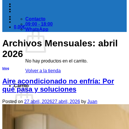
Contacto
09:00 - 18:00
0,00
€
WhatsApp
Archivos Mensuales:
abril
2026
No hay productos en el carrito.
blog
Volver a la tienda
Aire acondicionado no enfría: Por
Carrito
qué pasa y soluciones
Posted on
27 abril, 2026
27 abril, 2026
by
Juan
No hay productos en el carrito.