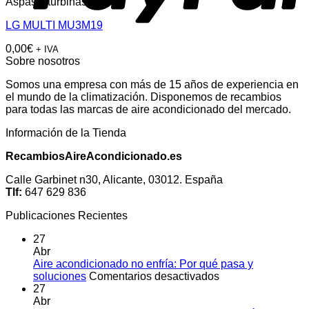
Aspas y turbinas
LG MULTI MU3M19
0,00
€
+ IVA
Sobre nosotros
Somos una empresa con más de 15 años de experiencia en
el mundo de la climatización. Disponemos de recambios
para todas las marcas de aire acondicionado del mercado.
Información de la Tienda
RecambiosAireAcondicionado.es
Calle Garbinet n30, Alicante, 03012. España
Tlf:
647 629 836
Publicaciones Recientes
27
Abr
Aire acondicionado no enfría: Por qué pasa y
en
soluciones
Comentarios desactivados
Aire
27
acondicionado
Abr