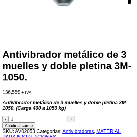
Antivibrador metálico de 3
muelles y doble pletina 3M-
1050.
136,55
€
+ IVA
Antivibrador metálico de 3 muelles y doble pletina 3M-
1050. (Carga 400 a 1050 kg)
Antivibrador
metálico
Añadir al carrito
de
SKU:
AV02053
Categorías:
Antivibradores
,
MATERIAL
3
PARA INSTALACIONES