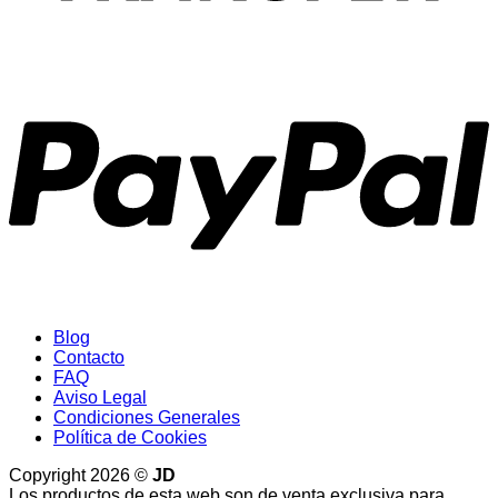
P
Blog
Contacto
FAQ
Aviso Legal
Condiciones Generales
Política de Cookies
Copyright 2026 ©
JD
Los productos de esta web son de venta exclusiva para