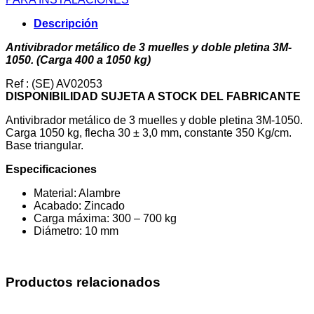
muelles
y
Descripción
doble
pletina
Antivibrador metálico de 3 muelles y doble pletina 3M-
3M-
1050. (Carga 400 a 1050 kg)
1050.
cantidad
Ref : (SE) AV02053
DISPONIBILIDAD SUJETA A STOCK DEL FABRICANTE
Antivibrador metálico de 3 muelles y doble pletina 3M-1050.
Carga 1050 kg, flecha 30 ± 3,0 mm, constante 350 Kg/cm.
Base triangular.
Especificaciones
Material: Alambre
Acabado: Zincado
Carga máxima: 300 – 700 kg
Diámetro: 10 mm
Productos relacionados