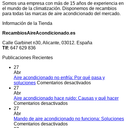
Somos una empresa con más de 15 años de experiencia en
el mundo de la climatización. Disponemos de recambios
para todas las marcas de aire acondicionado del mercado.
Información de la Tienda
RecambiosAireAcondicionado.es
Calle Garbinet n30, Alicante, 03012. España
Tlf:
647 629 836
Publicaciones Recientes
27
Abr
Aire acondicionado no enfría: Por qué pasa y
en
soluciones
Comentarios desactivados
Aire
27
acondicionado
Abr
no
Aire acondicionado hace ruido: Causas y qué hacer
en
enfría:
Comentarios desactivados
Aire
Por
27
acondicionado
qué
Abr
hace
pasa
Mando de aire acondicionado no funciona: Soluciones
ruido:
en
y
Comentarios desactivados