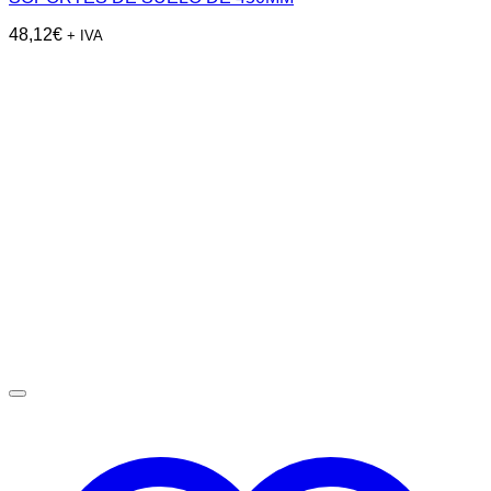
48,12
€
+ IVA