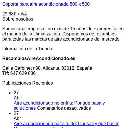
Soporte para aire acondicionado 500 x 500
29,88
€
+ IVA
Sobre nosotros
Somos una empresa con más de 15 años de experiencia en
el mundo de la climatización. Disponemos de recambios
para todas las marcas de aire acondicionado del mercado.
Información de la Tienda
RecambiosAireAcondicionado.es
Calle Garbinet n30, Alicante, 03012. España
Tlf:
647 629 836
Publicaciones Recientes
27
Abr
Aire acondicionado no enfría: Por qué pasa y
en
soluciones
Comentarios desactivados
Aire
27
acondicionado
Abr
no
Aire acondicionado hace ruido: Causas y qué hacer