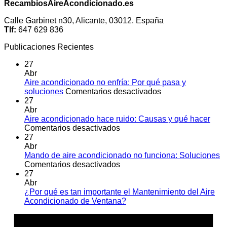
RecambiosAireAcondicionado.es
Calle Garbinet n30, Alicante, 03012. España
Tlf:
647 629 836
Publicaciones Recientes
27
Abr
Aire acondicionado no enfría: Por qué pasa y
en
soluciones
Comentarios desactivados
Aire
27
acondicionado
Abr
no
Aire acondicionado hace ruido: Causas y qué hacer
en
enfría:
Comentarios desactivados
Aire
Por
27
acondicionado
qué
Abr
hace
pasa
Mando de aire acondicionado no funciona: Soluciones
ruido:
en
y
Comentarios desactivados
Causas
Mando
soluciones
27
y
de
Abr
qué
aire
¿Por qué es tan importante el Mantenimiento del Aire
hacer
acondicionado
No
Acondicionado de Ventana?
no
hay
A
funciona:
comentarios
E