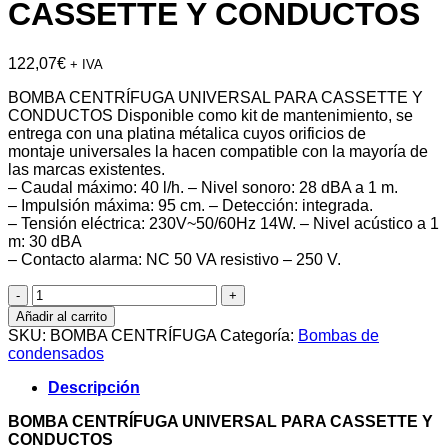
CASSETTE Y CONDUCTOS
122,07
€
+ IVA
BOMBA CENTRÍFUGA UNIVERSAL PARA CASSETTE Y
CONDUCTOS Disponible como kit de mantenimiento, se
entrega con una platina métalica cuyos orificios de
montaje universales la hacen compatible con la mayoría de
las marcas existentes.
– Caudal máximo: 40 l/h. – Nivel sonoro: 28 dBA a 1 m.
– Impulsión máxima: 95 cm. – Detección: integrada.
– Tensión eléctrica: 230V~50/60Hz 14W. – Nivel acústico a 1
m: 30 dBA
– Contacto alarma: NC 50 VA resistivo – 250 V.
BOMBA
CENTRÍFUGA
Añadir al carrito
UNIVERSAL
SKU:
BOMBA CENTRÍFUGA
Categoría:
Bombas de
PARA
condensados
CASSETTE
Y
Descripción
CONDUCTOS
cantidad
BOMBA CENTRÍFUGA UNIVERSAL PARA CASSETTE Y
CONDUCTOS