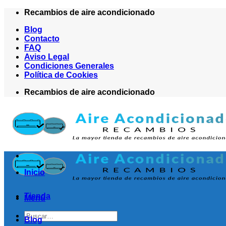
Saltar
Recambios de aire acondicionado
al
Blog
contenido
Contacto
FAQ
Aviso Legal
Condiciones Generales
Política de Cookies
Recambios de aire acondicionado
Inicio
Tienda
Menú
Buscar
Blog
por: