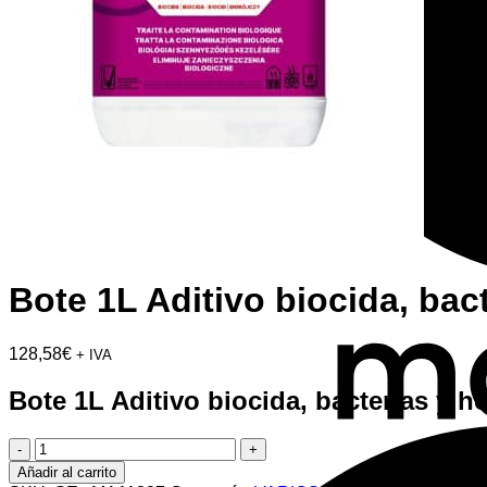
Bote 1L Aditivo biocida, b
128,58
€
+ IVA
Bote 1L Aditivo biocida, bacterias 
Bote
1L
Añadir al carrito
Aditivo