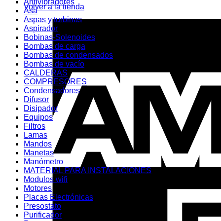
Antivibradores
Volver a la tienda
Asa
Aspas y turbinas
Aspirador
Bobinas-Solenoides
Bombas de carga
Bombas de condensados
Bombas de vacío
CALDERAS
COMPRESORES
Condensadores
Difusor
Disipador
Equipos
Filtros
Lamas
Mandos
Manetas
Manómetro
MATERIAL PARA INSTALACIONES
Modulos wifi
Motores
Placas Electrónicas
Presostato
Purificador