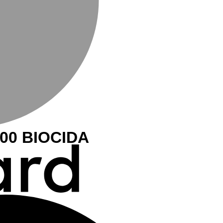
700 BIOCIDA
M