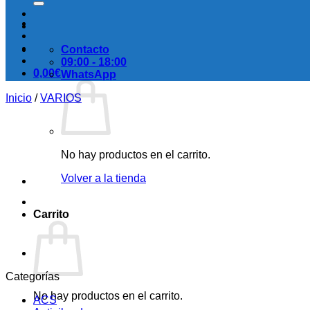
Contacto
09:00 - 18:00
0,00
€
WhatsApp
Inicio
/
VARIOS
No hay productos en el carrito.
Volver a la tienda
Carrito
Categorías
No hay productos en el carrito.
ACS