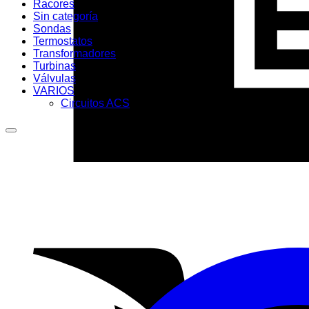
Racores
Sin categoría
Sondas
Termostatos
Transformadores
Turbinas
Válvulas
VARIOS
Circuitos ACS