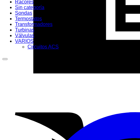
Racores
Sin categoría
Sondas
Termostatos
Transformadores
Turbinas
Válvulas
VARIOS
Circuitos ACS