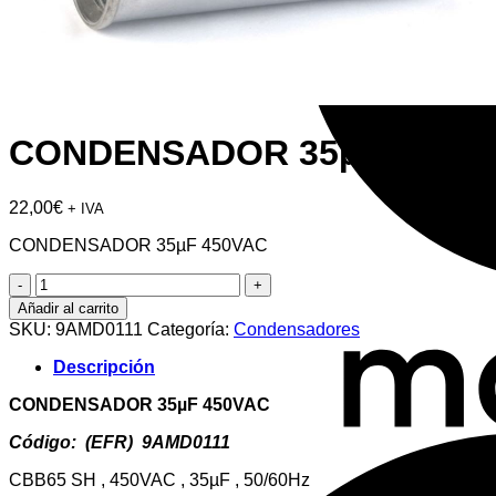
CONDENSADOR 35µF 450V
22,00
€
+ IVA
CONDENSADOR 35µF 450VAC
CONDENSADOR
35µF
Añadir al carrito
450VAC
SKU:
9AMD0111
Categoría:
Condensadores
cantidad
Descripción
CONDENSADOR 35µF 450VAC
Código: (EFR) 9AMD0111
CBB65 SH , 450VAC , 35µF , 50/60Hz