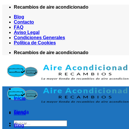
Saltar
Recambios de aire acondicionado
al
Blog
contenido
Contacto
FAQ
Aviso Legal
Condiciones Generales
Política de Cookies
Recambios de aire acondicionado
Inicio
Tienda
Menú
Buscar
Blog
por: