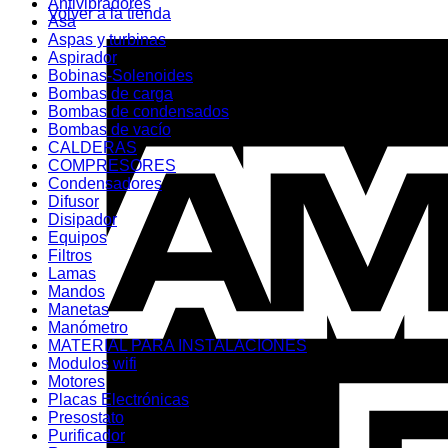
Antivibradores
Volver a la tienda
Asa
Aspas y turbinas
Aspirador
Bobinas-Solenoides
Bombas de carga
Bombas de condensados
Bombas de vacío
CALDERAS
COMPRESORES
Condensadores
Difusor
Disipador
Equipos
Filtros
Lamas
Mandos
Manetas
Manómetro
MATERIAL PARA INSTALACIONES
Modulos wifi
Motores
Placas Electrónicas
Presostato
Purificador