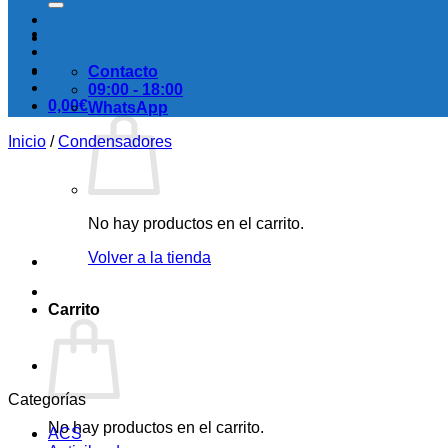
Contacto
09:00 - 18:00
0,00
€
WhatsApp
Inicio
/
Condensadores
No hay productos en el carrito.
Volver a la tienda
Carrito
Categorías
No hay productos en el carrito.
ACS