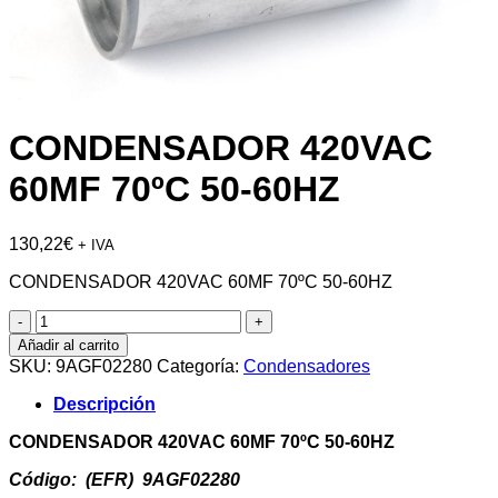
CONDENSADOR 420VAC
60MF 70ºC 50-60HZ
130,22
€
+ IVA
CONDENSADOR 420VAC 60MF 70ºC 50-60HZ
CONDENSADOR
420VAC
Añadir al carrito
60MF
SKU:
9AGF02280
Categoría:
Condensadores
70ºC
50-
Descripción
60HZ
cantidad
CONDENSADOR 420VAC 60MF 70ºC 50-60HZ
Código: (EFR) 9AGF02280