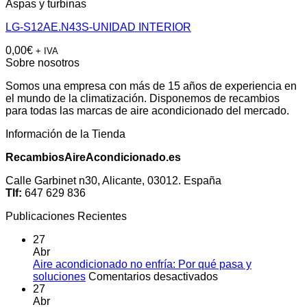
Aspas y turbinas
LG-S12AE.N43S-UNIDAD INTERIOR
0,00
€
+ IVA
Sobre nosotros
Somos una empresa con más de 15 años de experiencia en
el mundo de la climatización. Disponemos de recambios
para todas las marcas de aire acondicionado del mercado.
Información de la Tienda
RecambiosAireAcondicionado.es
Calle Garbinet n30, Alicante, 03012. España
Tlf:
647 629 836
Publicaciones Recientes
27
Abr
Aire acondicionado no enfría: Por qué pasa y
en
soluciones
Comentarios desactivados
Aire
27
acondicionado
Abr