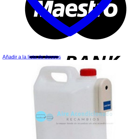
T
Añadir a la lista de deseos
P