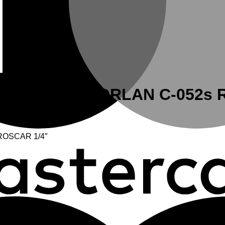
ERÁMICO SPORLAN C-052s R
OSCAR 1/4″
ROSCAR 1/4″