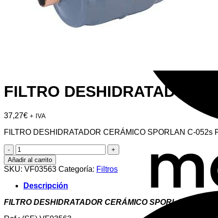
FILTRO DESHIDRATADOR C
37,27
€
+ IVA
FILTRO DESHIDRATADOR CERÁMICO SPORLAN C-052s R
FILTRO
DESHIDRATADOR
Añadir al carrito
CERÁMICO
SKU:
VF03563
Categoría:
Filtros
SPORLAN
C-
Descripción
052s
ROSCAR
FILTRO DESHIDRATADOR CERÁMICO SPORLAN C-052s 
1/4"