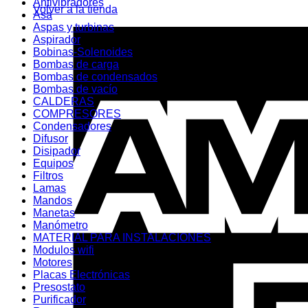
Antivibradores
Volver a la tienda
Asa
Aspas y turbinas
Aspirador
Bobinas-Solenoides
Bombas de carga
Bombas de condensados
Bombas de vacío
CALDERAS
COMPRESORES
Condensadores
Difusor
Disipador
Equipos
Filtros
Lamas
Mandos
Manetas
Manómetro
MATERIAL PARA INSTALACIONES
Modulos wifi
Motores
Placas Electrónicas
Presostato
Purificador