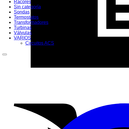
Racores
Sin categoría
Sondas
Termostatos
Transformadores
Turbinas
Válvulas
VARIOS
Circuitos ACS