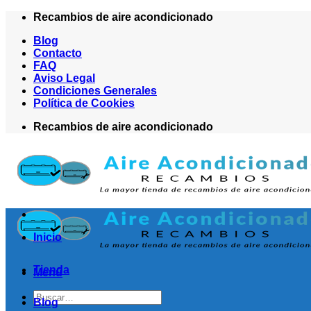
Saltar
Recambios de aire acondicionado
al
Blog
contenido
Contacto
FAQ
Aviso Legal
Condiciones Generales
Política de Cookies
Recambios de aire acondicionado
Inicio
Tienda
Menú
Buscar
Blog
por: