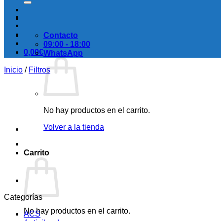
Contacto
09:00 - 18:00
0,00
€
WhatsApp
Inicio
/
Filtros
No hay productos en el carrito.
Volver a la tienda
Carrito
Categorías
No hay productos en el carrito.
ACS