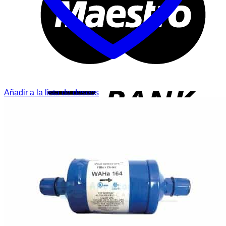
T
Añadir a la lista de deseos
P