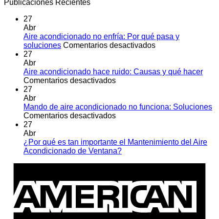
Publicaciones Recientes
27
Abr
Aire acondicionado no enfría: Por qué pasa y
en
soluciones
Comentarios desactivados
Aire
27
acondicionado
Abr
no
Aire acondicionado hace ruido: Causas y qué hacer
en
enfría:
Comentarios desactivados
Aire
Por
27
acondicionado
qué
Abr
hace
pasa
Mando de aire acondicionado no funciona: Soluciones
ruido:
en
y
Comentarios desactivados
Causas
Mando
soluciones
27
y
de
Abr
qué
aire
¿Por qué es tan importante el Mantenimiento del Aire
hacer
acondicionado
No
Acondicionado de Ventana?
no
hay
A
funciona:
comentarios
E
en
Soluciones
¿Por
qué
es
tan