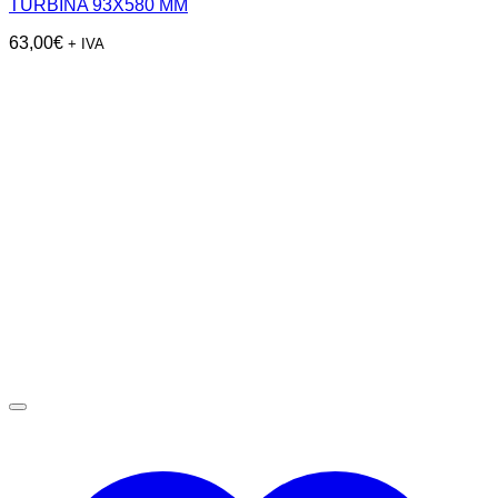
TURBINA 93X580 MM
63,00
€
+ IVA