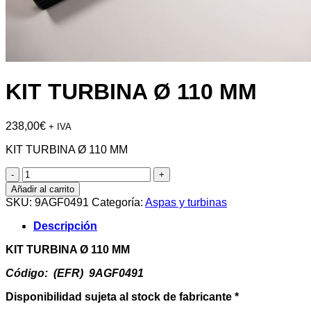
KIT TURBINA Ø 110 MM
238,00
€
+ IVA
KIT TURBINA Ø 110 MM
KIT
TURBINA
Añadir al carrito
Ø
SKU:
9AGF0491
Categoría:
Aspas y turbinas
110
MM
Descripción
cantidad
KIT TURBINA Ø 110 MM
Código: (EFR) 9AGF0491
Disponibilidad sujeta al stock de fabricante *