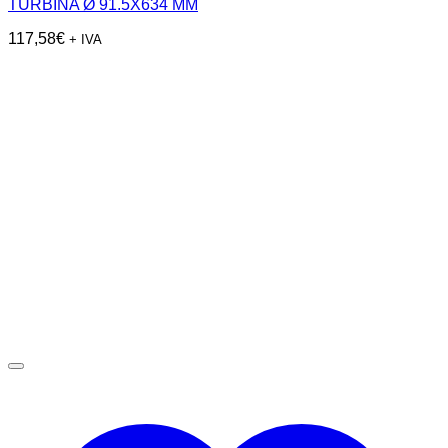
TURBINA Ø 91.5X634 MM
117,58
€
+ IVA