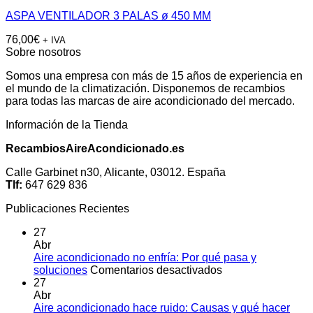
ASPA VENTILADOR 3 PALAS ø 450 MM
76,00
€
+ IVA
Sobre nosotros
Somos una empresa con más de 15 años de experiencia en
el mundo de la climatización. Disponemos de recambios
para todas las marcas de aire acondicionado del mercado.
Información de la Tienda
RecambiosAireAcondicionado.es
Calle Garbinet n30, Alicante, 03012. España
Tlf:
647 629 836
Publicaciones Recientes
27
Abr
Aire acondicionado no enfría: Por qué pasa y
en
soluciones
Comentarios desactivados
Aire
27
acondicionado
Abr
no
Aire acondicionado hace ruido: Causas y qué hacer