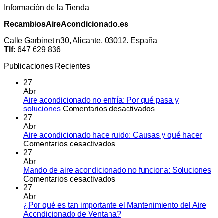
Información de la Tienda
RecambiosAireAcondicionado.es
Calle Garbinet n30, Alicante, 03012. España
Tlf:
647 629 836
Publicaciones Recientes
27
Abr
Aire acondicionado no enfría: Por qué pasa y
en
soluciones
Comentarios desactivados
Aire
27
acondicionado
Abr
no
Aire acondicionado hace ruido: Causas y qué hacer
en
enfría:
Comentarios desactivados
Aire
Por
27
acondicionado
qué
Abr
hace
pasa
Mando de aire acondicionado no funciona: Soluciones
ruido:
en
y
Comentarios desactivados
Causas
Mando
soluciones
27
y
de
Abr
qué
aire
¿Por qué es tan importante el Mantenimiento del Aire
hacer
acondicionado
No
Acondicionado de Ventana?