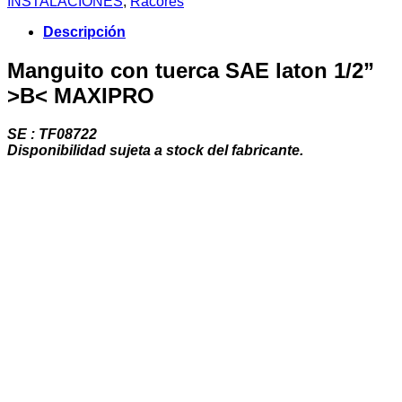
INSTALACIONES
,
Racores
laton
1/2”
Descripción
>B<
MAXIPRO
Manguito con tuerca SAE laton 1/2”
cantidad
>B< MAXIPRO
SE : TF08722
Disponibilidad sujeta a stock del fabricante.