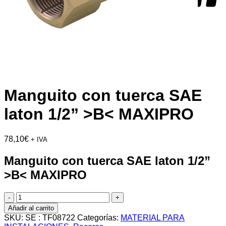
Manguito con tuerca SAE
laton 1/2” >B< MAXIPRO
78,10
€
+ IVA
Manguito con tuerca SAE laton 1/2”
>B< MAXIPRO
Manguito
con
Añadir al carrito
tuerca
SKU:
SE : TF08722
Categorías:
MATERIAL PARA
SAE