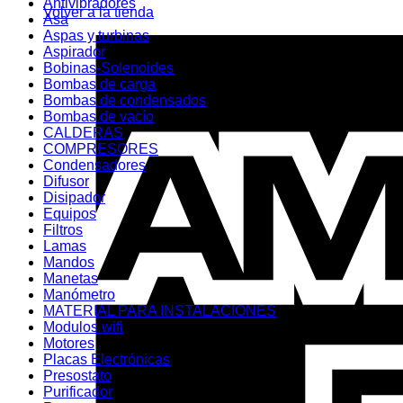
Antivibradores
Volver a la tienda
Asa
Aspas y turbinas
Aspirador
Bobinas-Solenoides
Bombas de carga
Bombas de condensados
Bombas de vacío
CALDERAS
COMPRESORES
Condensadores
Difusor
Disipador
Equipos
Filtros
Lamas
Mandos
Manetas
Manómetro
MATERIAL PARA INSTALACIONES
Modulos wifi
Motores
Placas Electrónicas
Presostato
Purificador