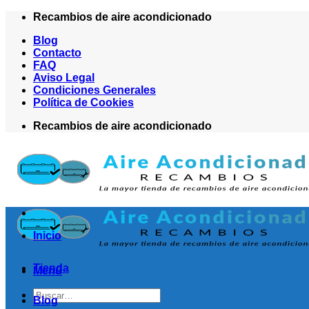
Saltar
Recambios de aire acondicionado
al
Blog
contenido
Contacto
FAQ
Aviso Legal
Condiciones Generales
Política de Cookies
Recambios de aire acondicionado
Inicio
Tienda
Menú
Buscar
Blog
por: