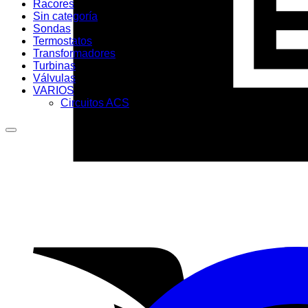
Racores
Sin categoría
Sondas
Termostatos
Transformadores
Turbinas
Válvulas
VARIOS
Circuitos ACS