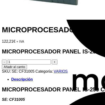
MICROPROCESADOR PANEL 
122,21
€
+ IVA
MICROPROCESADOR PANEL IS-250 C
MICROPROCESADOR
PANEL
Añadir al carrito
IS-
SKU:
SE: CF31005
Categoría:
VARIOS
250
CON
Descripción
2
SONDAS
MICROPROCESADOR PANEL IS-250 C
NTC
cantidad
SE: CF31005