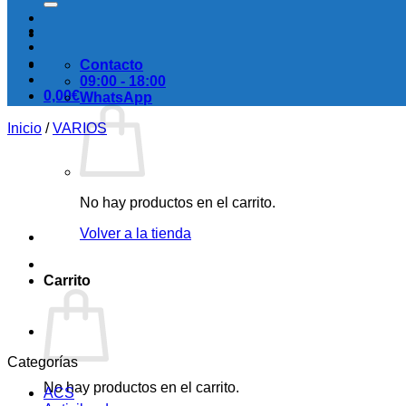
Contacto
09:00 - 18:00
0,00
€
WhatsApp
Inicio
/
VARIOS
No hay productos en el carrito.
Volver a la tienda
Carrito
Categorías
No hay productos en el carrito.
ACS