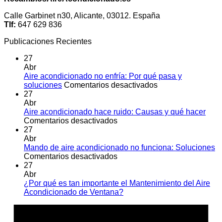
Calle Garbinet n30, Alicante, 03012. España
Tlf:
647 629 836
Publicaciones Recientes
27
Abr
Aire acondicionado no enfría: Por qué pasa y
en
soluciones
Comentarios desactivados
Aire
27
acondicionado
Abr
no
Aire acondicionado hace ruido: Causas y qué hacer
en
enfría:
Comentarios desactivados
Aire
Por
27
acondicionado
qué
Abr
hace
pasa
Mando de aire acondicionado no funciona: Soluciones
ruido:
en
y
Comentarios desactivados
Causas
Mando
soluciones
27
y
de
Abr
qué
aire
¿Por qué es tan importante el Mantenimiento del Aire
hacer
acondicionado
No
Acondicionado de Ventana?
no
hay
A
funciona:
comentarios
E
en
Soluciones