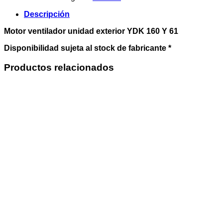
exterior
YDK
Descripción
160
Y
Motor ventilador unidad exterior YDK 160 Y 61
61
cantidad
Disponibilidad sujeta al stock de fabricante *
Productos relacionados