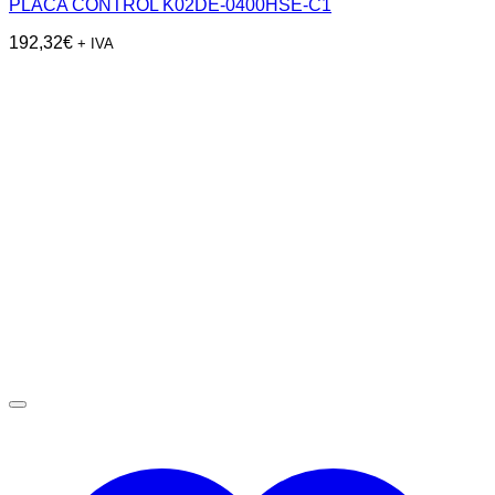
PLACA CONTROL K02DE-0400HSE-C1
192,32
€
+ IVA