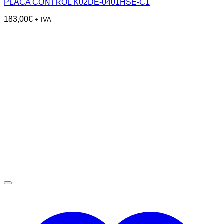
PLACA CONTROL K02DE-0401HSE-C1
183,00
€
+ IVA