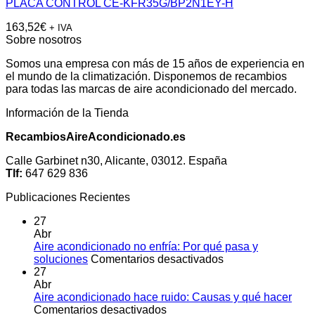
PLACA CONTROL CE-KFR35G/BP2N1EY-H
163,52
€
+ IVA
Sobre nosotros
Somos una empresa con más de 15 años de experiencia en
el mundo de la climatización. Disponemos de recambios
para todas las marcas de aire acondicionado del mercado.
Información de la Tienda
RecambiosAireAcondicionado.es
Calle Garbinet n30, Alicante, 03012. España
Tlf:
647 629 836
Publicaciones Recientes
27
Abr
Aire acondicionado no enfría: Por qué pasa y
en
soluciones
Comentarios desactivados
Aire
27
acondicionado
Abr
no
Aire acondicionado hace ruido: Causas y qué hacer
en
enfría:
Comentarios desactivados