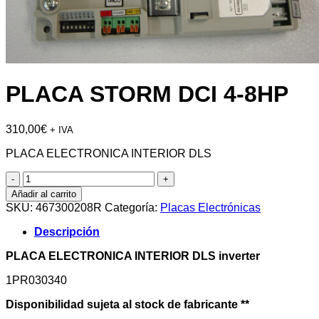
PLACA STORM DCI 4-8HP
310,00
€
+ IVA
PLACA ELECTRONICA INTERIOR DLS
PLACA
STORM
Añadir al carrito
DCI
SKU:
467300208R
Categoría:
Placas Electrónicas
4-
8HP
Descripción
cantidad
PLACA ELECTRONICA INTERIOR DLS inverter
1PR030340
Disponibilidad sujeta al stock de fabricante **