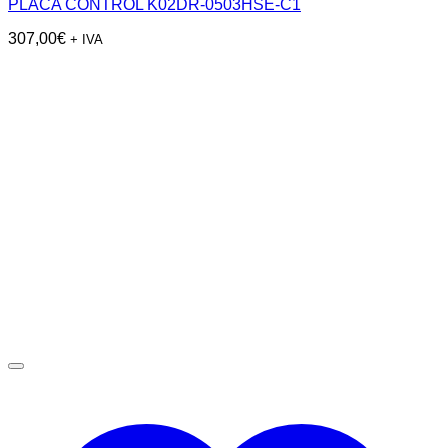
PLACA CONTROL K02DR-0503HSE-C1
307,00
€
+ IVA