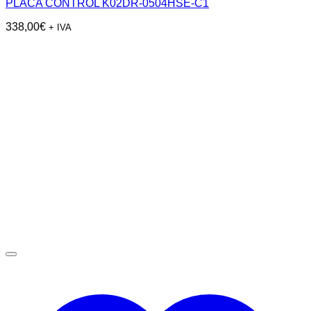
PLACA CONTROL K02DR-0504HSE-C1
338,00
€
+ IVA