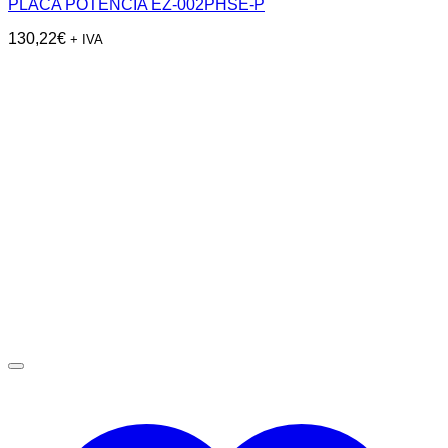
PLACA POTENCIA EZ-002PHSE-P
130,22
€
+ IVA