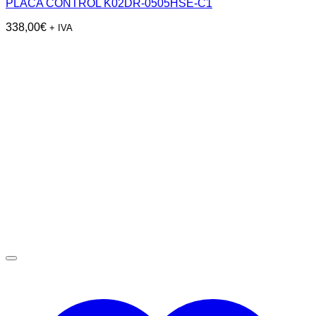
PLACA CONTROL K02DR-0505HSE-C1
338,00
€
+ IVA