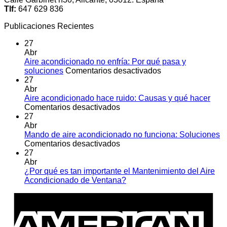
Tlf:
647 629 836
Publicaciones Recientes
27
Abr
Aire acondicionado no enfría: Por qué pasa y
en
soluciones
Comentarios desactivados
Aire
27
acondicionado
Abr
no
Aire acondicionado hace ruido: Causas y qué hacer
en
enfría:
Comentarios desactivados
Aire
Por
27
acondicionado
qué
Abr
hace
pasa
Mando de aire acondicionado no funciona: Soluciones
ruido:
en
y
Comentarios desactivados
Causas
Mando
soluciones
27
y
de
Abr
qué
aire
¿Por qué es tan importante el Mantenimiento del Aire
hacer
acondicionado
No
Acondicionado de Ventana?
no
hay
A
funciona:
comentarios
E
en
Soluciones
¿Por
qué