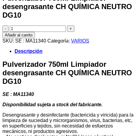
desengrasante CH QUÍMICA NEUTRO
DG10
Pulverizador
750ml
Añadir al carrito
Limpiador
SKU:
SE : MA11340
Categoría:
VARIOS
desengrasante
CH
Descripción
QUÍMICA
NEUTRO
Pulverizador 750ml Limpiador
DG10
desengrasante CH QUÍMICA NEUTRO
cantidad
DG10
SE : MA11340
Disponibilidad sujeta a stock del fabricante.
Desengrasante y desinfectante (bactericida y viricida) para la
limpieza de suciedad y microrganismos, virus, bacterias, etc,
en superficies y tejidos, sin necesidad de esfuerzos
mecánicos, ni productos agresivos.