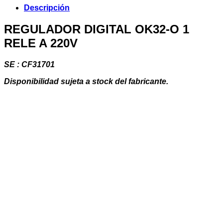
1
Descripción
RELE
A
REGULADOR DIGITAL OK32-O 1
220V
RELE A 220V
cantidad
SE : CF31701
Disponibilidad sujeta a stock del fabricante.