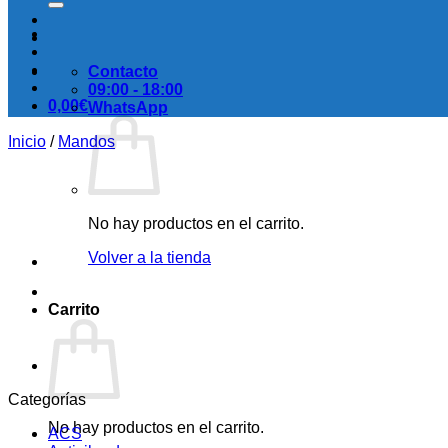
Contacto
09:00 - 18:00
0,00
€
WhatsApp
Inicio
/
Mandos
No hay productos en el carrito.
Volver a la tienda
Carrito
Categorías
No hay productos en el carrito.
ACS