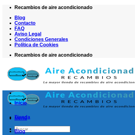
Saltar
Recambios de aire acondicionado
al
Blog
contenido
Contacto
FAQ
Aviso Legal
Condiciones Generales
Política de Cookies
Recambios de aire acondicionado
Inicio
Tienda
Menú
Buscar
Blog
por: