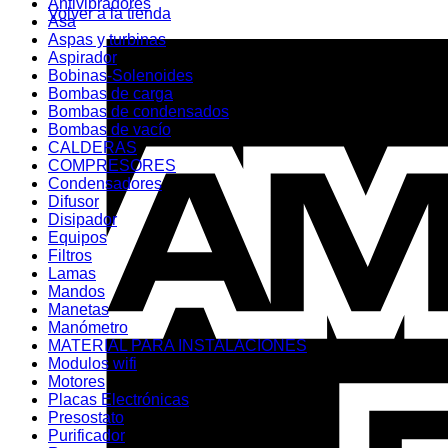
Antivibradores
Volver a la tienda
Asa
Aspas y turbinas
Aspirador
Bobinas-Solenoides
Bombas de carga
Bombas de condensados
Bombas de vacío
CALDERAS
COMPRESORES
Condensadores
Difusor
Disipador
Equipos
Filtros
Lamas
Mandos
Manetas
Manómetro
MATERIAL PARA INSTALACIONES
Modulos wifi
Motores
Placas Electrónicas
Presostato
Purificador