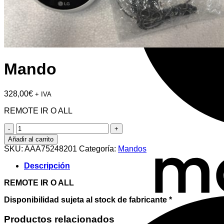
Mando
328,00
€
+ IVA
REMOTE IR O ALL
Mando
cantidad
Añadir al carrito
SKU:
AAA75248201
Categoría:
Mandos
Descripción
REMOTE IR O ALL
Disponibilidad sujeta al stock de fabricante *
Productos relacionados