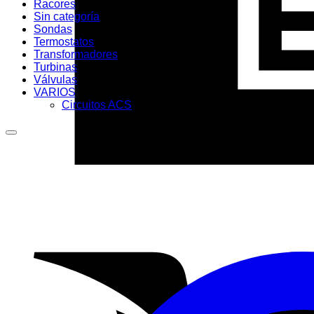
Racores
Sin categoría
Sondas
Termostatos
Transformadores
Turbinas
Válvulas
VARIOS
Circuitos ACS