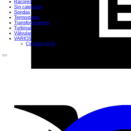
Racores
Sin categoría
Sondas
Termostatos
Transformadores
Turbinas
Válvulas
VARIOS
Circuitos ACS