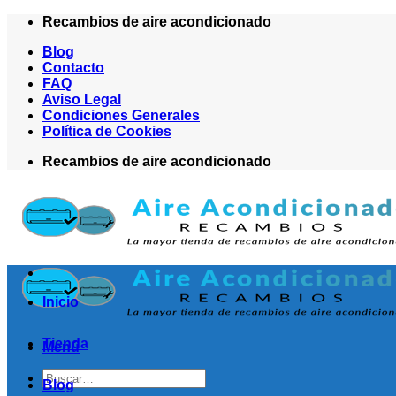
Saltar
Recambios de aire acondicionado
al
Blog
contenido
Contacto
FAQ
Aviso Legal
Condiciones Generales
Política de Cookies
Recambios de aire acondicionado
Inicio
Tienda
Menú
Buscar
Blog
por: