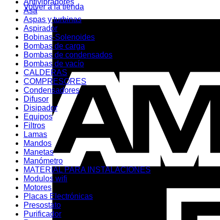
Antivibradores
Volver a la tienda
Asa
Aspas y turbinas
Aspirador
Bobinas-Solenoides
Bombas de carga
Bombas de condensados
Bombas de vacío
CALDERAS
COMPRESORES
Condensadores
Difusor
Disipador
Equipos
Filtros
Lamas
Mandos
Manetas
Manómetro
MATERIAL PARA INSTALACIONES
Modulos wifi
Motores
Placas Electrónicas
Presostato
Purificador