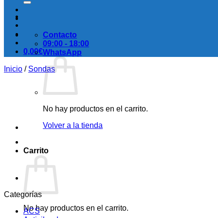
Contacto
09:00 - 18:00
0,00
€
WhatsApp
Inicio
/
Sondas
No hay productos en el carrito.
Volver a la tienda
Carrito
Categorías
No hay productos en el carrito.
ACS