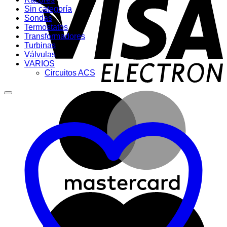
E
Sin categoría
Sondas
Termostatos
Transformadores
Turbinas
Válvulas
VARIOS
Circuitos ACS
M
M