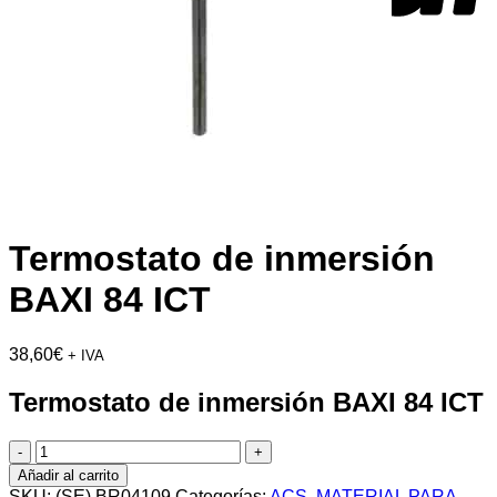
Termostato de inmersión
BAXI 84 ICT
38,60
€
+ IVA
Termostato de inmersión BAXI 84 ICT
Termostato
de
Añadir al carrito
inmersión
SKU:
(SE) BR04109
Categorías:
ACS
,
MATERIAL PARA