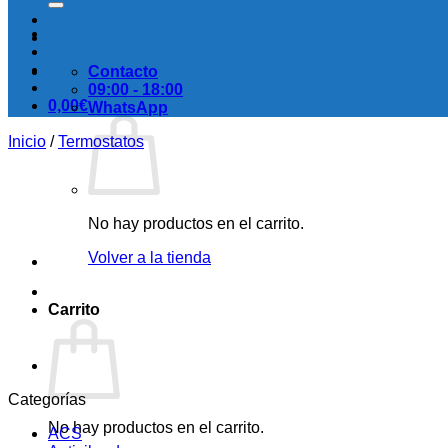
Contacto
09:00 - 18:00
0,00
€
WhatsApp
Inicio
/
Termostatos
No hay productos en el carrito.
Volver a la tienda
Carrito
Categorías
No hay productos en el carrito.
ACS