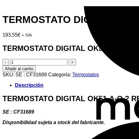
TERMOSTATO DIGITAL OK51
193,55
€
+ IVA
TERMOSTATO DIGITAL OK51-A-O 2 R
TERMOSTATO
DIGITAL
Añadir al carrito
OK51-
SKU:
SE : CF31689
Categoría:
Termostatos
A-
O
Descripción
2
RELES
TERMOSTATO DIGITAL OK51-A-O 2 R
A
230V
cantidad
SE : CF31689
Disponibilidad sujeta a stock del fabricante.