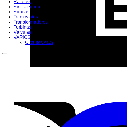
Racores
Sin categoría
Sondas
Termostatos
Transformadores
Turbinas
Válvulas
VARIOS
Circuitos ACS