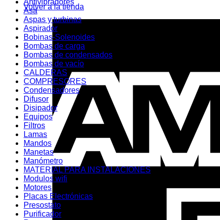
Antivibradores
Volver a la tienda
Asa
Aspas y turbinas
Aspirador
Bobinas-Solenoides
Bombas de carga
Bombas de condensados
Bombas de vacío
CALDERAS
COMPRESORES
Condensadores
Difusor
Disipador
Equipos
Filtros
Lamas
Mandos
Manetas
Manómetro
MATERIAL PARA INSTALACIONES
Modulos wifi
Motores
Placas Electrónicas
Presostato
Purificador