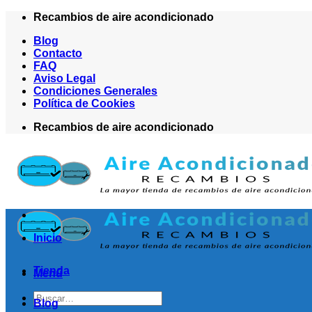
Saltar
Recambios de aire acondicionado
al
Blog
contenido
Contacto
FAQ
Aviso Legal
Condiciones Generales
Política de Cookies
Recambios de aire acondicionado
Inicio
Tienda
Menú
Buscar
Blog
por: