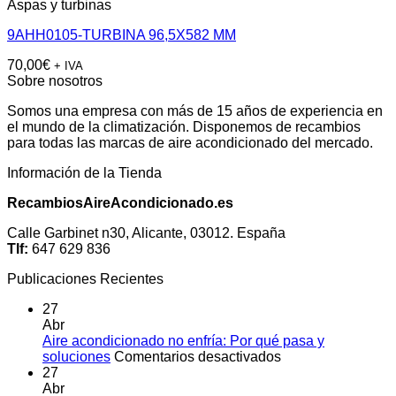
Aspas y turbinas
9AHH0105-TURBINA 96,5X582 MM
70,00
€
+ IVA
Sobre nosotros
Somos una empresa con más de 15 años de experiencia en
el mundo de la climatización. Disponemos de recambios
para todas las marcas de aire acondicionado del mercado.
Información de la Tienda
RecambiosAireAcondicionado.es
Calle Garbinet n30, Alicante, 03012. España
Tlf:
647 629 836
Publicaciones Recientes
27
Abr
Aire acondicionado no enfría: Por qué pasa y
en
soluciones
Comentarios desactivados
Aire
27
acondicionado
Abr