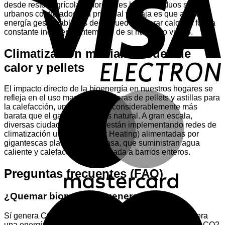
E
desde restos agrícolas y forestales hasta residuos sólidos
urbanos controlados. Su principal ventaja es que aporta
energía gestionable, es decir, puede generar calor de forma
constante independientemente de si hay sol o viento.
Climatización mediante redes de
calor y pellets
El impacto directo de la bioenergía en nuestros hogares se
M
refleja en el uso masivo de calderas de pellets y astillas para
la calefacción, una alternativa considerablemente más
barata que el gasóleo o el gas natural. A gran escala,
diversas ciudades europeas están implementando redes de
climatización urbana (District Heating) alimentadas por
gigantescas plantas de biomasa, que suministran agua
caliente y calefacción centralizada a barrios enteros.
Preguntas frecuentes (FAQ)
M
¿Quemar biomasa no genera CO2?
Sí genera CO2 durante su combustión, pero se considera
una energía de balance neutro. Esto es debido a que el CO2