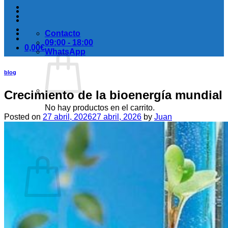
Contacto
09:00 - 18:00
0,00
€
WhatsApp
blog
Crecimiento de la bioenergía mundial
No hay productos en el carrito.
Posted on
27 abril, 2026
27 abril, 2026
by
Juan
Volver a la tienda
Carrito
No hay productos en el carrito.