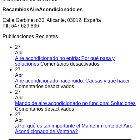
RecambiosAireAcondicionado.es
Calle Garbinet n30, Alicante, 03012. España
Tlf:
647 629 836
Publicaciones Recientes
27
Abr
Aire acondicionado no enfría: Por qué pasa y
en
soluciones
Comentarios desactivados
Aire
27
acondicionado
Abr
no
Aire acondicionado hace ruido: Causas y qué hacer
en
enfría:
Comentarios desactivados
Aire
Por
27
acondicionado
qué
Abr
hace
pasa
Mando de aire acondicionado no funciona: Soluciones
ruido:
en
y
Comentarios desactivados
Causas
Mando
soluciones
27
y
de
Abr
qué
aire
¿Por qué es tan importante el Mantenimiento del Aire
hacer
acondicionado
No
Acondicionado de Ventana?
no
hay