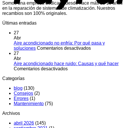
Somos una empresa dedicada desde hace más de 10 años
en la reparación de sistemas de climatización. Nuestros
recambios son 100% originales.
Últimas entradas
27
Abr
Aire acondicionado no enfría: Por qué pasa y
en
soluciones
Comentarios desactivados
Aire
27
acondicionado
Abr
no
Aire acondicionado hace ruido: Causas y qué hacer
en
enfría:
Comentarios desactivados
Aire
Por
Categorías
acondicionado
qué
hace
pasa
blog
(130)
ruido:
y
Consejos
(2)
Causas
soluciones
Errores
(1)
y
Mantenimiento
(75)
qué
hacer
Archivos
abril 2026
(145)