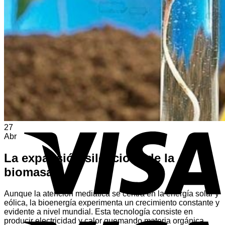
Volver a la tienda
A
E
V
27
Abr
La expansión silenciosa de la
biomasa
Aunque la atención mediática se centra en la energía solar y
eólica, la bioenergía experimenta un crecimiento constante y
evidente a nivel mundial. Esta tecnología consiste en
V
producir electricidad y calor quemando materia orgánica,