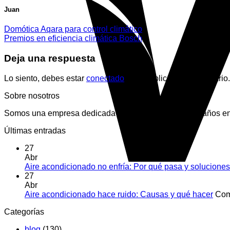
Juan
Domótica Aqara para control climático
Premios en eficiencia climática Bosch
Deja una respuesta
Lo siento, debes estar
conectado
para publicar un comentario.
Sobre nosotros
Somos una empresa dedicada desde hace más de 10 años en la
Últimas entradas
27
Abr
Aire acondicionado no enfría: Por qué pasa y soluciones
27
Abr
Aire acondicionado hace ruido: Causas y qué hacer
Com
Categorías
blog
(130)