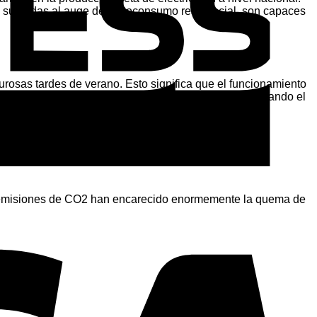
s, sumadas al auge del autoconsumo residencial, son capaces
rosas tardes de verano. Esto significa que el funcionamiento
ol, reduciendo la contaminación ambiental y estabilizando el
V
as emisiones de CO2 han encarecido enormemente la quema de