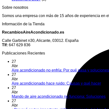
Sobre nosotros
Somos una empresa con más de 15 años de experiencia en el 
Información de la Tienda
RecambiosAireAcondicionado.es
Calle Garbinet n30, Alicante, 03012. España
Tlf:
647 629 836
Publicaciones Recientes
27
Abr
Aire acondicionado no enfría: Por qué pasa y soluciones
27
Abr
Aire acondicionado hace ruido: Causas y qué hacer
Com
27
Abr
Mando de aire acondicionado no funciona: Soluciones
C
27
Abr