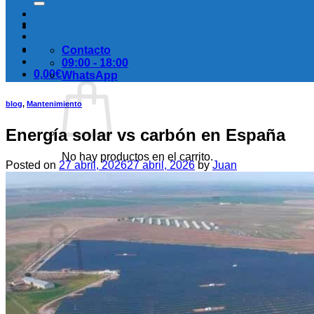
Contacto
09:00 - 18:00
0,00
€
WhatsApp
blog
,
Mantenimiento
Energía solar vs carbón en España
No hay productos en el carrito.
Posted on
27 abril, 2026
27 abril, 2026
by
Juan
Volver a la tienda
Carrito
No hay productos en el carrito.