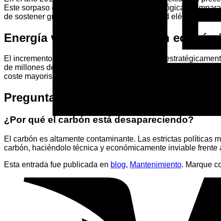
Este sorpaso demuestra que la transición ecológica es impar
de sostener gran parte de la demanda de la red eléctrica nacio
Energía verde y climatización económ
El incremento de la producción solar coincide estratégicamen
de millones de aires acondicionados a máxima potencia se aba
coste mayorista de la luz.
Preguntas frecuentes (FAQ)
¿Por qué el carbón está desapareciendo?
El carbón es altamente contaminante. Las estrictas política
carbón, haciéndolo técnica y económicamente inviable frente a
Esta entrada fue publicada en
blog
,
Mantenimiento
. Marque c