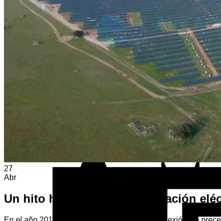
Volver a la tienda
27
Abr
Un hito histórico en la generación elé
En el año 2019, España marcó un punto de inflexión sin precede