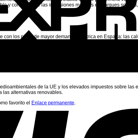
able y confirma que las inversiones masivas en parques solare
nal.
ica
te con los picos de mayor demanda eléctrica en España: las calu
stece directamente y de forma limpia mediante la energía del s
s medioambientales de la UE y los elevados impuestos sobre l
 las alternativas renovables.
omo favorito el
Enlace permanente
.