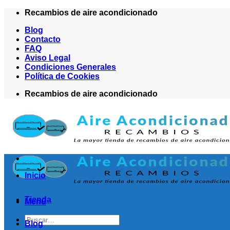
Saltar
Recambios de aire acondicionado
al
Blog
contenido
Contacto
FAQ
Aviso Legal
Condiciones Generales
Política de Cookies
Recambios de aire acondicionado
Inicio
Tienda
Menú
Buscar
Blog
por: