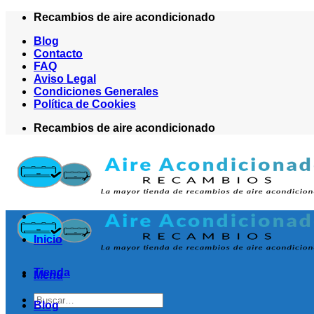
Saltar
Recambios de aire acondicionado
al
Blog
contenido
Contacto
FAQ
Aviso Legal
Condiciones Generales
Política de Cookies
Recambios de aire acondicionado
Inicio
Tienda
Menú
Buscar
Blog
por: