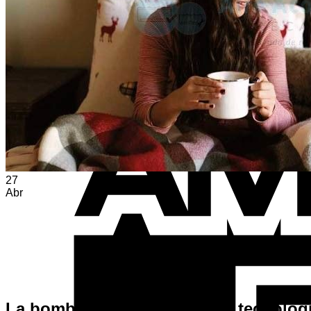
Volver a la tienda
27
Abr
La bomba de calor: solución tecnológi