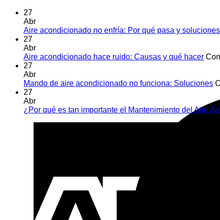
27
Abr
Aire acondicionado no enfría: Por qué pasa y soluciones
27
Abr
Aire acondicionado hace ruido: Causas y qué hacer
Com
27
Abr
Mando de aire acondicionado no funciona: Soluciones
C
27
Abr
¿Por qué es tan importante el Mantenimiento del Aire 