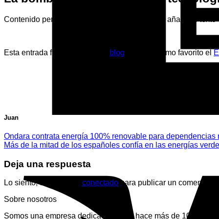
Contenido pendiente de generación. Por favor, añadir el texto d
Esta entrada fue publicada en
blog
. Marque como favorito el
E
Juan
Ondara contrata energía 100% renovable para dependencias 
Más de la mitad de los españoles confía en las energías verdes
Deja una respuesta
Lo siento, debes estar
conectado
para publicar un comentario.
Sobre nosotros
Somos una empresa dedicada desde hace más de 10 años en la