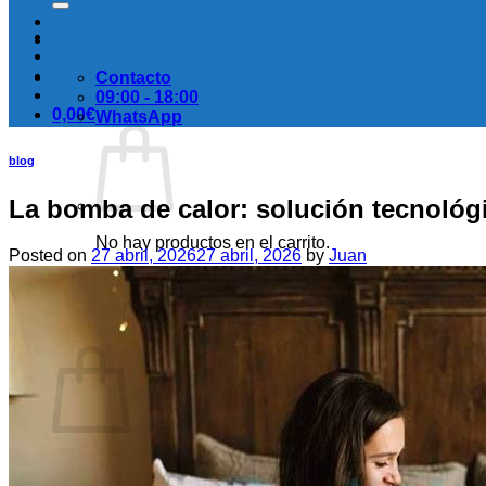
Contacto
09:00 - 18:00
0,00
€
WhatsApp
blog
La bomba de calor: solución tecnológi
No hay productos en el carrito.
Posted on
27 abril, 2026
27 abril, 2026
by
Juan
Volver a la tienda
Carrito
No hay productos en el carrito.