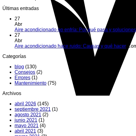
Últimas entradas
27
Abr
Aire acondicionado no enfría: Por qué pasa y soluciones
27
Abr
Aire acondicionado hace ruido: Causas y qué hacer
Com
Categorías
blog
(130)
Consejos
(2)
Errores
(1)
Mantenimiento
(75)
Archivos
abril 2026
(145)
septiembre 2021
(1)
agosto 2021
(2)
junio 2021
(1)
mayo 2021
(4)
abril 2021
(3)