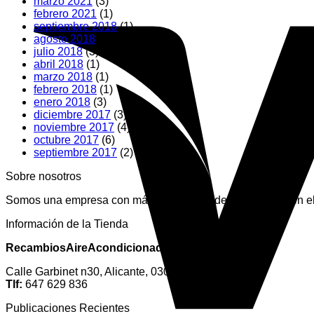
marzo 2021
(3)
febrero 2021
(1)
septiembre 2018
(1)
agosto 2018
(1)
julio 2018
(3)
abril 2018
(1)
marzo 2018
(1)
febrero 2018
(1)
enero 2018
(3)
diciembre 2017
(3)
noviembre 2017
(4)
octubre 2017
(6)
septiembre 2017
(2)
Sobre nosotros
Somos una empresa con más de 15 años de experiencia en el 
Información de la Tienda
RecambiosAireAcondicionado.es
Calle Garbinet n30, Alicante, 03012. España
Tlf:
647 629 836
Publicaciones Recientes