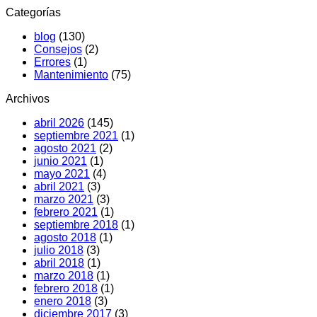
Aire
Por
Categorías
acondicionado
qué
hace
pasa
blog
(130)
ruido:
y
Consejos
(2)
Causas
soluciones
Errores
(1)
y
Mantenimiento
(75)
qué
hacer
Archivos
abril 2026
(145)
septiembre 2021
(1)
agosto 2021
(2)
junio 2021
(1)
mayo 2021
(4)
abril 2021
(3)
marzo 2021
(3)
febrero 2021
(1)
septiembre 2018
(1)
agosto 2018
(1)
julio 2018
(3)
abril 2018
(1)
marzo 2018
(1)
febrero 2018
(1)
enero 2018
(3)
diciembre 2017
(3)