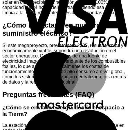
E
solar en órbita recibiría la radiación del sol al 100% de su
capacidad las 24 horas del día, transmitiendo esa energía
limpia a la Tierra mediante haces de microondas o láser.
¿Cómo impactaría en nuestro
suministro eléctrico?
Si este megaproyecto, previsto para 2035, resulta técnica y
económicamente viable, supondrá una revolución en el
M
sector energético. Dispondríamos de una fuente de
electricidad inagotable e independiente de los combustibles
fósiles, lo que abarataría radicalmente los costes de
funcionamiento de sistemas de alto consumo a nivel global,
como los sistemas de climatización centralizada, los centros
de datos y la refrigeración industrial.
Preguntas frecuentes (FAQ)
¿Cómo se envía la energía desde el espacio a
M
la Tierra?
La estación espacial convertiría la energía solar captada en