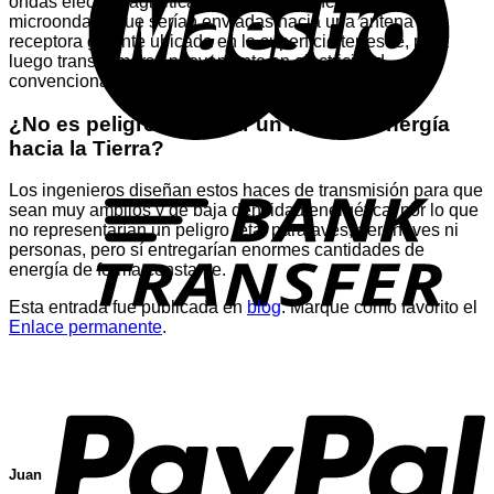
ondas electromagnéticas de alta frecuencia (como las
microondas), que serían enviadas hacia una antena
receptora gigante ubicada en la superficie terrestre, para
luego transformarse nuevamente en electricidad
convencional.
¿No es peligroso enviar un láser de energía
hacia la Tierra?
T
Los ingenieros diseñan estos haces de transmisión para que
sean muy amplios y de baja densidad energética, por lo que
no representarían un peligro letal para aves, aeronaves ni
personas, pero sí entregarían enormes cantidades de
energía de forma constante.
Esta entrada fue publicada en
blog
. Marque como favorito el
Enlace permanente
.
P
Juan