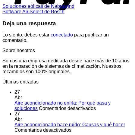
Soluciones eólicas de Nabrawind
Software Air Select de Bosch
Deja una respuesta
Lo siento, debes estar
conectado
para publicar un
comentario.
Sobre nosotros
Somos una empresa dedicada desde hace más de 10 años
en la reparación de sistemas de climatización. Nuestros
recambios son 100% originales.
Últimas entradas
27
Abr
Aire acondicionado no enfría: Por qué pasa y
en
soluciones
Comentarios desactivados
Aire
27
acondicionado
Abr
no
Aire acondicionado hace ruido: Causas y qué hacer
en
enfría:
Comentarios desactivados