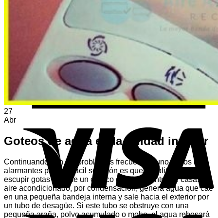
Volver a la tienda
A
E
27
V
Abr
Goteos de agua en la unidad interior
Continuando con los problemas frecuentes, uno de los más
alarmantes pero de fácil solución es que el split empiece a
escupir gotas o forme un charco de agua dentro de casa. El
aire acondicionado, por condensación, genera agua que cae
en una pequeña bandeja interna y sale hacia el exterior por
un tubo de desagüe. Si este tubo se obstruye con una
V
pequeña araña, polvo acumulado o moho, el agua rebosará