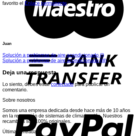
favorito el
Enlace permanente
.
Juan
T
Solución a problemas de aire acondicionado (I)
Solución a problemas de aire acondicionado (III)
Deja una respuesta
Lo siento, debes estar
conectado
para publicar un
comentario.
Sobre nosotros
P
Somos una empresa dedicada desde hace más de 10 años
en la reparación de sistemas de climatización. Nuestros
recambios son 100% originales.
Últimas entradas