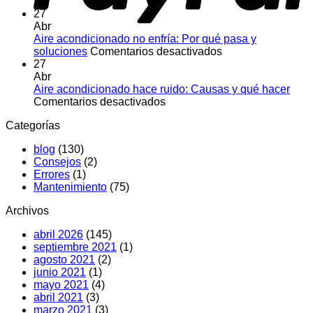
27
Abr
Aire acondicionado no enfría: Por qué pasa y
en
soluciones
Comentarios desactivados
Aire
27
acondicionado
Abr
no
Aire acondicionado hace ruido: Causas y qué hacer
en
enfría:
Comentarios desactivados
Aire
Por
Categorías
acondicionado
qué
hace
pasa
blog
(130)
ruido:
y
Consejos
(2)
Causas
soluciones
Errores
(1)
y
Mantenimiento
(75)
qué
hacer
Archivos
abril 2026
(145)
septiembre 2021
(1)
agosto 2021
(2)
junio 2021
(1)
mayo 2021
(4)
abril 2021
(3)
marzo 2021
(3)