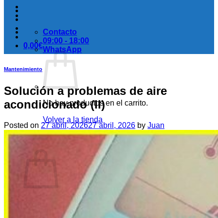
Contacto
09:00 - 18:00
0,00
€
WhatsApp
Mantenimiento
Solución a problemas de aire
acondicionado (II)
No hay productos en el carrito.
Volver a la tienda
Posted on
27 abril, 2026
27 abril, 2026
by
Juan
Carrito
No hay productos en el carrito.