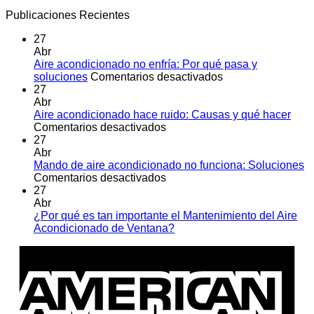
Publicaciones Recientes
27
Abr
Aire acondicionado no enfría: Por qué pasa y
en
soluciones
Comentarios desactivados
Aire
27
acondicionado
Abr
no
Aire acondicionado hace ruido: Causas y qué hacer
en
enfría:
Comentarios desactivados
Aire
Por
27
acondicionado
qué
Abr
hace
pasa
Mando de aire acondicionado no funciona: Soluciones
ruido:
en
y
Comentarios desactivados
Causas
Mando
soluciones
27
y
de
Abr
qué
aire
¿Por qué es tan importante el Mantenimiento del Aire
hacer
acondicionado
No
Acondicionado de Ventana?
no
hay
A
funciona:
comentarios
E
en
Soluciones
¿Por
qué
es