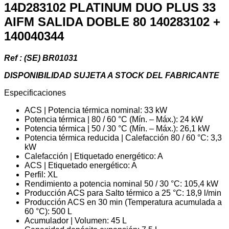
SALIDA
14D283102 PLATINUM DUO PLUS 33
DOBLE
AIFM SALIDA DOBLE 80 140283102 +
80
140283102
140040344
+
140040344
cantidad
Ref : (SE) BR01031
DISPONIBILIDAD SUJETA A STOCK DEL FABRICANTE
Especificaciones
ACS | Potencia térmica nominal: 33 kW
Potencia térmica | 80 / 60 °C (Mín. – Máx.): 24 kW
Potencia térmica | 50 / 30 °C (Mín. – Máx.): 26,1 kW
Potencia térmica reducida | Calefacción 80 / 60 °C: 3,3
kW
Calefacción | Etiquetado energético: A
ACS | Etiquetado energético: A
Perfil: XL
Rendimiento a potencia nominal 50 / 30 °C: 105,4 kW
Producción ACS para Salto térmico a 25 °C: 18,9 l/min
Producción ACS en 30 min (Temperatura acumulada a
60 °C): 500 L
Acumulador | Volumen: 45 L