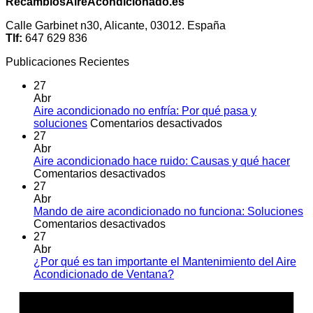
RecambiosAireAcondicionado.es
Calle Garbinet n30, Alicante, 03012. España
Tlf:
647 629 836
Publicaciones Recientes
27
Abr
Aire acondicionado no enfría: Por qué pasa y
en
soluciones
Comentarios desactivados
Aire
27
acondicionado
Abr
no
Aire acondicionado hace ruido: Causas y qué hacer
en
enfría:
Comentarios desactivados
Aire
Por
27
acondicionado
qué
Abr
hace
pasa
Mando de aire acondicionado no funciona: Soluciones
ruido:
en
y
Comentarios desactivados
Causas
Mando
soluciones
27
y
de
Abr
qué
aire
¿Por qué es tan importante el Mantenimiento del Aire
hacer
acondicionado
No
Acondicionado de Ventana?
no
hay
A
funciona:
comentarios
E
en
Soluciones