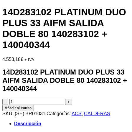
14D283102 PLATINUM DUO
PLUS 33 AIFM SALIDA
DOBLE 80 140283102 +
140040344
4.553,18
€
+ IVA
14D283102 PLATINUM DUO PLUS 33
AIFM SALIDA DOBLE 80 140283102 +
140040344
14D283102
PLATINUM
Añadir al carrito
DUO
SKU:
(SE) BR01031
Categorías:
ACS
,
CALDERAS
PLUS
33
Descripción
AIFM