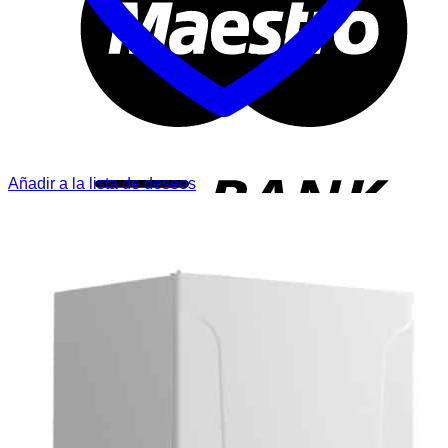
T
Añadir a la lista de deseos
P