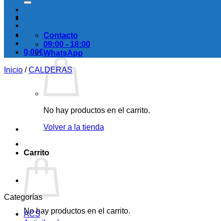
Contacto
09:00 - 18:00
0,00
€
WhatsApp
Inicio
/
CALDERAS
No hay productos en el carrito.
Volver a la tienda
Carrito
Categorías
No hay productos en el carrito.
ACS