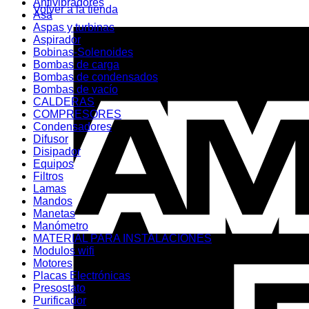
Antivibradores
Volver a la tienda
Asa
Aspas y turbinas
Aspirador
Bobinas-Solenoides
Bombas de carga
Bombas de condensados
Bombas de vacío
CALDERAS
COMPRESORES
Condensadores
Difusor
Disipador
Equipos
Filtros
Lamas
Mandos
Manetas
Manómetro
MATERIAL PARA INSTALACIONES
Modulos wifi
Motores
Placas Electrónicas
Presostato
Purificador