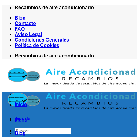
Saltar
Recambios de aire acondicionado
al
Blog
contenido
Contacto
FAQ
Aviso Legal
Condiciones Generales
Política de Cookies
Recambios de aire acondicionado
Inicio
Tienda
Menú
Buscar
Blog
por: