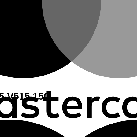
 5 V515 150L
0L