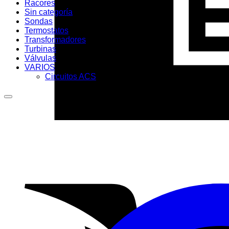
Racores
Sin categoría
Sondas
Termostatos
Transformadores
Turbinas
Válvulas
VARIOS
Circuitos ACS