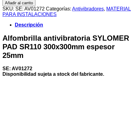
antivibratoria
Añadir al carrito
SYLOMER
SKU:
SE: AV01272
Categorías:
Antivibradores
,
MATERIAL
PAD
PARA INSTALACIONES
SR110
300x300mm
Descripción
espesor
25mm
Alfombrilla antivibratoria SYLOMER
cantidad
PAD SR110 300x300mm espesor
25mm
SE: AV01272
Disponibilidad sujeta a stock del fabricante.