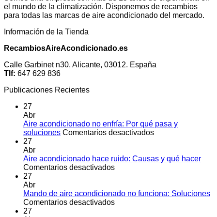
el mundo de la climatización. Disponemos de recambios
para todas las marcas de aire acondicionado del mercado.
Información de la Tienda
RecambiosAireAcondicionado.es
Calle Garbinet n30, Alicante, 03012. España
Tlf:
647 629 836
Publicaciones Recientes
27
Abr
Aire acondicionado no enfría: Por qué pasa y
en
soluciones
Comentarios desactivados
Aire
27
acondicionado
Abr
no
Aire acondicionado hace ruido: Causas y qué hacer
en
enfría:
Comentarios desactivados
Aire
Por
27
acondicionado
qué
Abr
hace
pasa
Mando de aire acondicionado no funciona: Soluciones
ruido:
en
y
Comentarios desactivados
Causas
Mando
soluciones
27