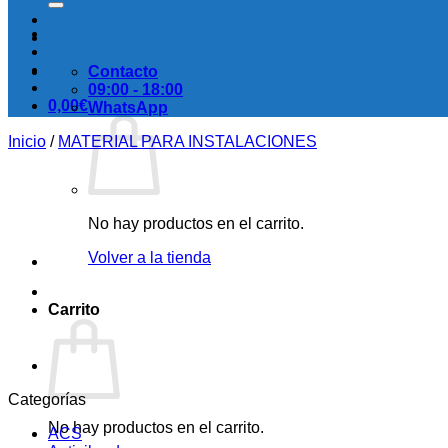
Contacto
09:00 - 18:00
0,00
€
WhatsApp
Inicio
/
MATERIAL PARA INSTALACIONES
No hay productos en el carrito.
Volver a la tienda
Carrito
Categorías
No hay productos en el carrito.
ACS