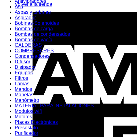
Antivibradores
Volver a la tienda
Asa
Aspas y turbinas
Aspirador
Bobinas-Solenoides
Bombas de carga
Bombas de condensados
Bombas de vacío
CALDERAS
COMPRESORES
Condensadores
Difusor
Disipador
Equipos
Filtros
Lamas
Mandos
Manetas
Manómetro
MATERIAL PARA INSTALACIONES
Modulos wifi
Motores
Placas Electrónicas
Presostato
Purificador