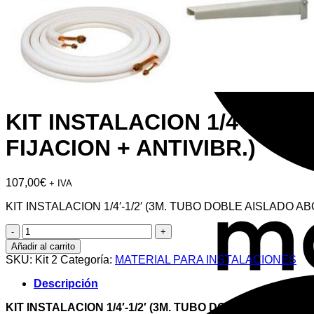
KIT INSTALACION 1/4′-1/2
FIJACION + ANTIVIBR.)
107,00
€
+ IVA
KIT INSTALACION 1/4′-1/2′ (3M. TUBO DOBLE AISLADO 
KIT
INSTALACION
Añadir al carrito
1/4'-1/2'
SKU:
Kit 2
Categoría:
MATERIAL PARA INSTALACIONES
(3M.
TUBO
Descripción
DOBLE
AISLADO
KIT INSTALACION 1/4′-1/2′ (3M. TUBO DOBLE AISLADO