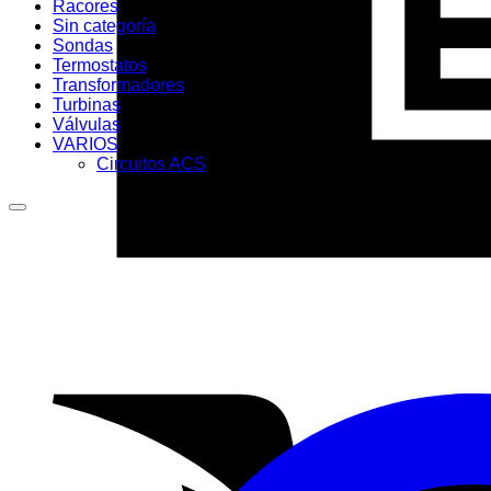
Racores
Sin categoría
Sondas
Termostatos
Transformadores
Turbinas
Válvulas
VARIOS
Circuitos ACS