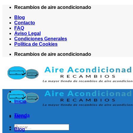
Saltar
Recambios de aire acondicionado
al
Blog
contenido
Contacto
FAQ
Aviso Legal
Condiciones Generales
Política de Cookies
Recambios de aire acondicionado
Inicio
Tienda
Menú
Buscar
Blog
por: