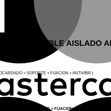
′ (3M. TUBO DOBLE AISLAD
ABOCARDADO + SOPORTE + FIJACION + ANTIVIBR.)
 ABOCARDADO + SOPORTE + FIJACION + ANTIVIBR.)