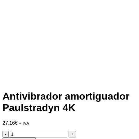
Antivibrador amortiguador
Paulstradyn 4K
27,16
€
+ IVA
Antivibrador
amortiguador