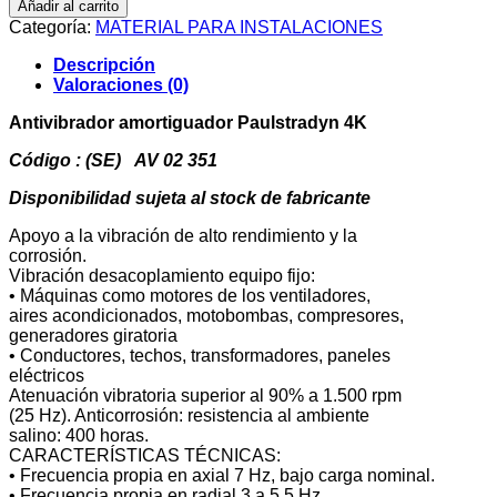
Añadir al carrito
Paulstradyn
Categoría:
MATERIAL PARA INSTALACIONES
4K
cantidad
Descripción
Valoraciones (0)
Antivibrador amortiguador Paulstradyn 4K
Código : (SE) AV 02 351
Disponibilidad sujeta al stock de fabricante
Apoyo a la vibración de alto rendimiento y la
corrosión.
Vibración desacoplamiento equipo fijo:
• Máquinas como motores de los ventiladores,
aires acondicionados, motobombas, compresores,
generadores giratoria
• Conductores, techos, transformadores, paneles
eléctricos
Atenuación vibratoria superior al 90% a 1.500 rpm
(25 Hz). Anticorrosión: resistencia al ambiente
salino: 400 horas.
CARACTERÍSTICAS TÉCNICAS:
• Frecuencia propia en axial 7 Hz, bajo carga nominal.
• Frecuencia propia en radial 3 a 5,5 Hz.