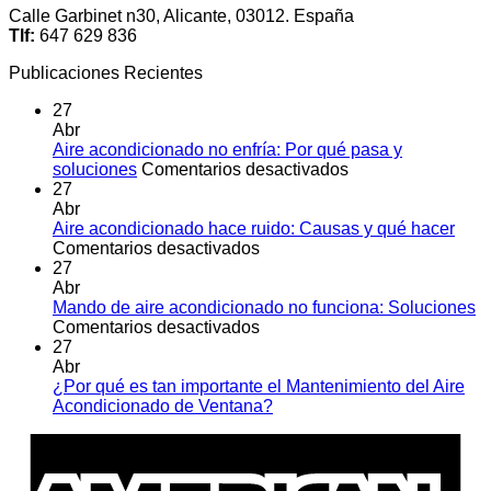
Calle Garbinet n30, Alicante, 03012. España
Tlf:
647 629 836
Publicaciones Recientes
27
Abr
Aire acondicionado no enfría: Por qué pasa y
en
soluciones
Comentarios desactivados
Aire
27
acondicionado
Abr
no
Aire acondicionado hace ruido: Causas y qué hacer
en
enfría:
Comentarios desactivados
Aire
Por
27
acondicionado
qué
Abr
hace
pasa
Mando de aire acondicionado no funciona: Soluciones
ruido:
en
y
Comentarios desactivados
Causas
Mando
soluciones
27
y
de
Abr
qué
aire
¿Por qué es tan importante el Mantenimiento del Aire
hacer
acondicionado
No
Acondicionado de Ventana?
no
hay
A
funciona:
comentarios
E
en
Soluciones
¿Por